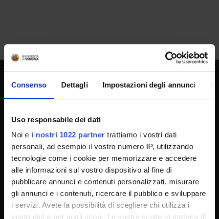
Consenso
Dettagli
Impostazioni degli annunci
In
SPORTELLO ATENEO
Uso responsabile dei dati
Amministrazione trasparente
Noi e
i nostri 1022 partner
trattiamo i vostri dati
Albo Ufficiale
personali, ad esempio il vostro numero IP, utilizzando
tecnologie come i cookie per memorizzare e accedere
Concorsi
alle informazioni sul vostro dispositivo al fine di
Gare di appalto
pubblicare annunci e contenuti personalizzati, misurare
Atti di notifica
gli annunci e i contenuti, ricercare il pubblico e sviluppare
i servizi. Avete la possibilità di scegliere chi utilizza i
Note legali
vostri dati e per quali scopi. Le vostre scelte in materia di