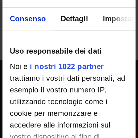
ricerca MUSIC
IT | 258Kb
Consenso
Dettagli
Impostazi
Uso responsabile dei dati
Noi e
i nostri 1022 partner
trattiamo i vostri dati personali, ad
SPORTELLO ATENEO
esempio il vostro numero IP,
utilizzando tecnologie come i
Amministrazione trasparente
cookie per memorizzare e
Albo Ufficiale
accedere alle informazioni sul
Concorsi
Gare di appalto
vostro dispositivo al fine di