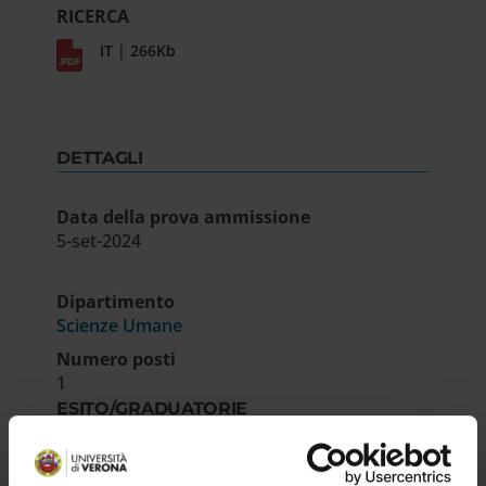
RICERCA
IT | 266Kb
DETTAGLI
Data della prova ammissione
5-set-2024
Dipartimento
Scienze Umane
Numero posti
1
ESITO/GRADUATORIE
Decreto approvazione atti selezione borsa