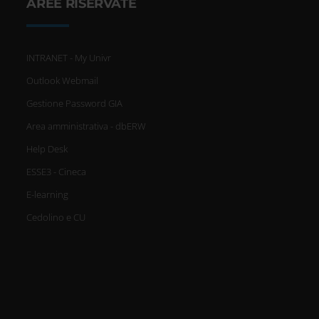
AREE RISERVATE
scansionandolo attivamente
alla ricerca di caratteristiche
INTRANET - My Univr
specifiche (impronte digitali).
Outlook Webmail
Approfondisci come vengono
Gestione Password GIA
elaborati i tuoi dati personali e
Area amministrativa - dbERW
imposta le tue preferenze nella
Help Desk
ESSE3 - Cineca
sezione dettagli
. Puoi modificare
E-learning
o ritirare il tuo consenso in
Cedolino e CU
qualsiasi momento dalla
Dichiarazione sui cookie.
Utilizziamo i cookie per