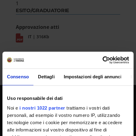
1
ESITO/GRADUATORIE
Approvazione atti
IT | 316Kb
Consenso
Dettagli
Impostazioni degli annunci
In
Uso responsabile dei dati
SPORTELLO ATENEO
Noi e
i nostri 1022 partner
trattiamo i vostri dati
personali, ad esempio il vostro numero IP, utilizzando
tecnologie come i cookie per memorizzare e accedere
Amministrazione trasparente
alle informazioni sul vostro dispositivo al fine di