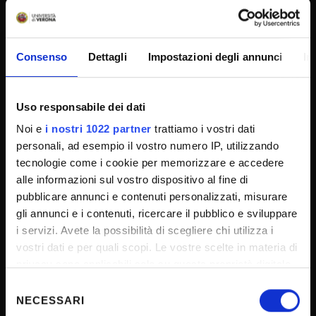
SPORTELLO ATENEO
Amministrazione trasparente
Consenso
Dettagli
Impostazioni degli annunci
In
Albo Ufficiale
Concorsi
Uso responsabile dei dati
Gare di appalto
Noi e
i nostri 1022 partner
trattiamo i vostri dati
Atti di notifica
personali, ad esempio il vostro numero IP, utilizzando
tecnologie come i cookie per memorizzare e accedere
Note legali
alle informazioni sul vostro dispositivo al fine di
Privacy
pubblicare annunci e contenuti personalizzati, misurare
Cookie
gli annunci e i contenuti, ricercare il pubblico e sviluppare
i servizi. Avete la possibilità di scegliere chi utilizza i
Sponsorizzazioni e donazioni
vostri dati e per quali scopi. Le vostre scelte in materia di
Iniziative e convegni
privacy sono applicabili solo su questa proprietà digitale
Il 5x1000 all'Università di Verona
in cui avete effettuato le vostre scelte. È possibile
Selezione
modificare o revocare il proprio consenso in qualsiasi
NECESSARI
Firma Elettronica Avanzata
del
momento dalla Dichiarazione sui cookie o facendo clic