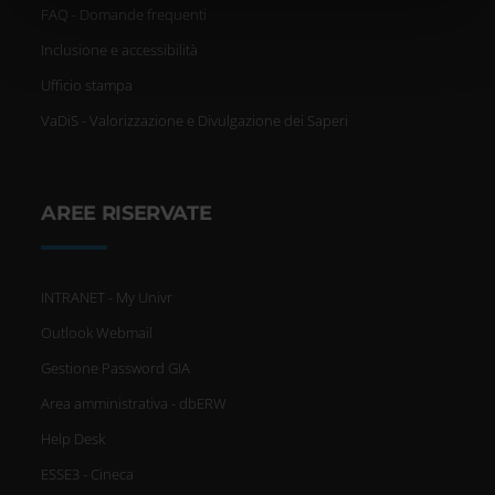
FAQ - Domande frequenti
nostri partner che si occupano di analisi dei dati web,
pubblicità e social media, i quali potrebbero combinarle
Inclusione e accessibilità
con altre informazioni che hai fornito loro o che hanno
Ufficio stampa
raccolto dal tuo utilizzo dei loro servizi.
VaDiS - Valorizzazione e Divulgazione dei Saperi
AREE RISERVATE
INTRANET - My Univr
Outlook Webmail
Gestione Password GIA
Area amministrativa - dbERW
Help Desk
ESSE3 - Cineca