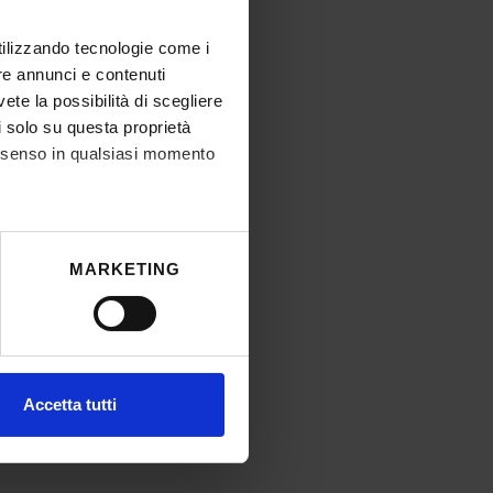
utilizzando tecnologie come i
re annunci e contenuti
vete la possibilità di scegliere
li solo su questa proprietà
consenso in qualsiasi momento
he metro,
MARKETING
cifiche (impronte digitali).
ezione dettagli
. Puoi
l media e per analizzare il
Accetta tutti
ostri partner che si occupano
azioni che hai fornito loro o