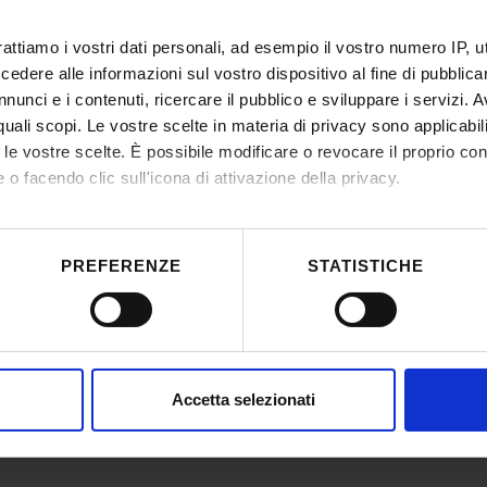
rattiamo i vostri dati personali, ad esempio il vostro numero IP, 
dere alle informazioni sul vostro dispositivo al fine di pubblica
nunci e i contenuti, ricercare il pubblico e sviluppare i servizi. A
r quali scopi. Le vostre scelte in materia di privacy sono applicabi
to le vostre scelte. È possibile modificare o revocare il proprio 
 o facendo clic sull'icona di attivazione della privacy.
mo anche:
 sulla tua posizione geografica, con un'approssimazione di qualc
PREFERENZE
STATISTICHE
itivo, scansionandolo attivamente alla ricerca di caratteristiche spe
aborati i tuoi dati personali e imposta le tue preferenze nella
s
consenso in qualsiasi momento dalla Dichiarazione sui cookie.
ia
nalizzare contenuti ed annunci, per fornire funzionalità dei socia
Accetta selezionati
inoltre informazioni sul modo in cui utilizzi il nostro sito con i n
icità e social media, i quali potrebbero combinarle con altre inform
lizzo dei loro servizi.