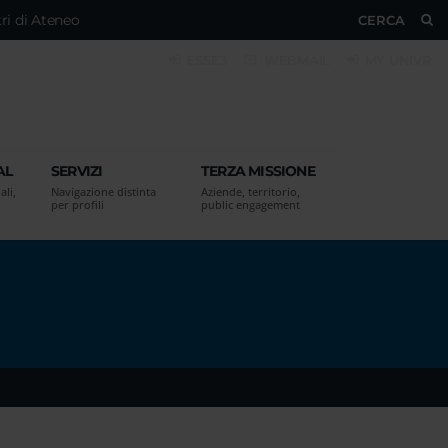
ri di Ateneo
CERCA
ESSE3
WEBMAIL
MY UNIVR
AL
SERVIZI
TERZA MISSIONE
ali,
Navigazione distinta
Aziende, territorio,
per profili
public engagement