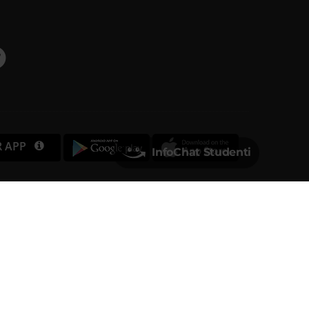
R APP
InfoChat Studenti
Università degli Studi di Verona
Via dell'Artigliere, 8
37129, Verona
rtita IVA 01541040232 | Codice Fiscale 93009870234
PEC
ufficio.protocollo@pec.univr.it