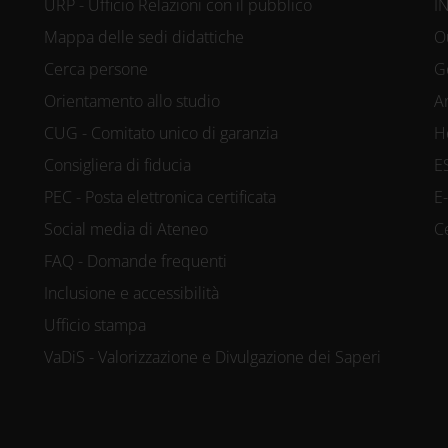
URP - Ufficio Relazioni con il pubblico
I
Mappa delle sedi didattiche
O
Cerca persone
G
Orientamento allo studio
A
CUG - Comitato unico di garanzia
H
Consigliera di fiducia
E
PEC - Posta elettronica certificata
E
Social media di Ateneo
C
FAQ - Domande frequenti
Inclusione e accessibilità
Ufficio stampa
VaDiS - Valorizzazione e Divulgazione dei Saperi