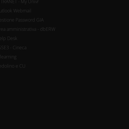
NTRANET - My Univr
utlook Webmail
estione Password GIA
rea amministrativa - dbERW
elp Desk
SSE3 - Cineca
-learning
edolino e CU