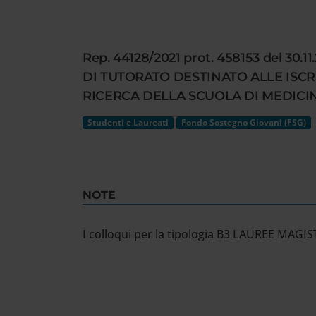
Cerca
nel
sito
Rep. 44128/2021 prot. 458153 del 
web
DI TUTORATO DESTINATO ALLE ISCRI
RICERCA DELLA SCUOLA DI MEDICINA
Studenti e Laureati
Fondo Sostegno Giovani (FSG)
NOTE
I colloqui per la tipologia B3 LAUREE MAGISTR