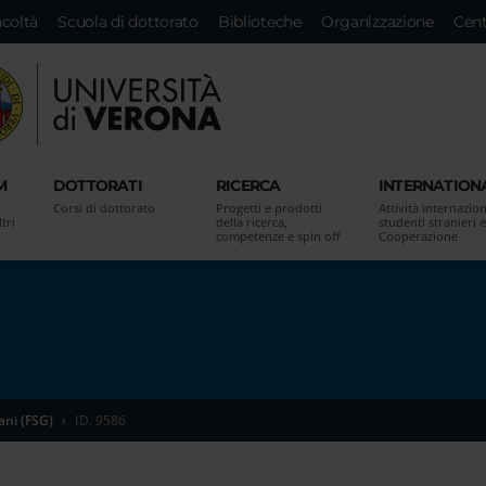
acoltà
Scuola di dottorato
Biblioteche
Organizzazione
Cent
M
DOTTORATI
RICERCA
INTERNATION
Corsi di dottorato
Progetti e prodotti
Attività internazion
tri
della ricerca,
studenti stranieri e
competenze e spin off
Cooperazione
ani (FSG)
ID. 9586