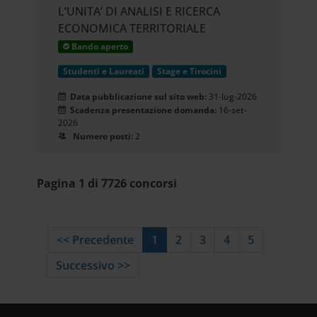
L’UNITA’ DI ANALISI E RICERCA
ECONOMICA TERRITORIALE
Bando aperto
Studenti e Laureati
Stage e Tirocini
Data pubblicazione sul sito web:
31-lug-2026
Scadenza presentazione domanda:
16-set-
2026
Numero posti:
2
Pagina 1 di 7726 concorsi
<< Precedente
1
2
3
4
5
Successivo >>