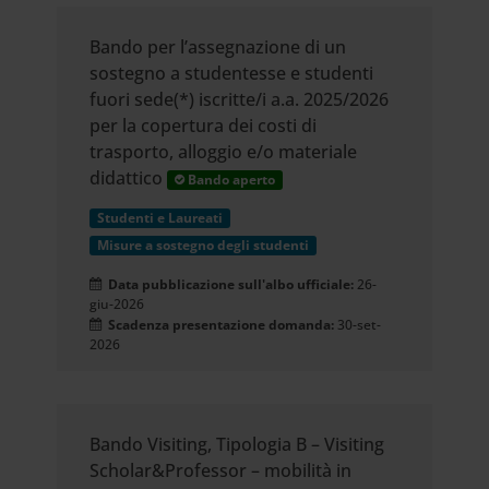
media, i quali potrebbero
combinarle con altre informazioni
Bando per l’assegnazione di un
sostegno a studentesse e studenti
che hai fornito loro o che hanno
fuori sede(*) iscritte/i a.a. 2025/2026
per la copertura dei costi di
raccolto dal tuo utilizzo dei loro
trasporto, alloggio e/o materiale
servizi.
didattico
Bando aperto
Studenti e Laureati
Misure a sostegno degli studenti
Data pubblicazione sull'albo ufficiale:
26-
giu-2026
Scadenza presentazione domanda:
30-set-
2026
Bando Visiting, Tipologia B – Visiting
Scholar&Professor – mobilità in