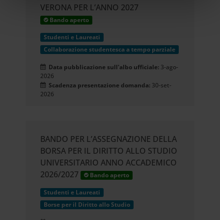
VERONA PER L’ANNO 2027
un'approssimazione di
Bando aperto
qualche metro,
Studenti e Laureati
Identificare il tuo dispositivo,
Collaborazione studentesca a tempo parziale
scansionandolo attivamente
Data pubblicazione sull'albo ufficiale:
3-ago-
2026
alla ricerca di caratteristiche
Scadenza presentazione domanda:
30-set-
2026
specifiche (impronte digitali).
Approfondisci come vengono
BANDO PER L’ASSEGNAZIONE DELLA
elaborati i tuoi dati personali e
BORSA PER IL DIRITTO ALLO STUDIO
imposta le tue preferenze nella
UNIVERSITARIO ANNO ACCADEMICO
2026/2027
Bando aperto
sezione dettagli
. Puoi modificare
Studenti e Laureati
o ritirare il tuo consenso in
Borse per il Diritto allo Studio
qualsiasi momento dalla