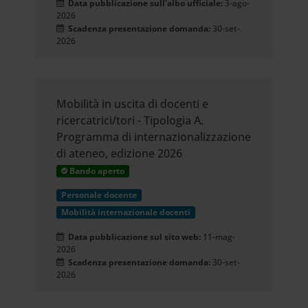
Data pubblicazione sull'albo ufficiale:
3-ago-
2026
Dichiarazione sui cookie.
Scadenza presentazione domanda:
30-set-
2026
Utilizziamo i cookie per
personalizzare contenuti ed
Mobilità in uscita di docenti e
ricercatrici/tori - Tipologia A.
annunci, per fornire funzionalità
Programma di internazionalizzazione
dei social media e per analizzare il
di ateneo, edizione 2026
Bando aperto
nostro traffico. Condividiamo
Personale docente
inoltre informazioni sul modo in cui
Mobilità internazionale docenti
utilizzi il nostro sito con i nostri
Data pubblicazione sul sito web:
11-mag-
2026
partner che si occupano di analisi
Scadenza presentazione domanda:
30-set-
2026
dei dati web, pubblicità e social