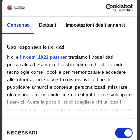
Atto n. 10344453
Gara scaduta
PROCEDURA NEGOZIATA SENZA
Consenso
Dettagli
Impostazioni degli annunci
In
PUBBLICAZIONE DI UN BANDO,APP.
CPT 2419 CIG B5948FD09C "Fornitura
di un Upgrade del Tomografo a
Uso responsabile dei dati
Risonanza Magnetica Sperimentale
Noi e
i nostri 1022 partner
trattiamo i vostri dati
del Centro Piattaforme Tecnologiche
personali, ad esempio il vostro numero IP, utilizzando
Università di Verona, tramite
tecnologie come i cookie per memorizzare e accedere
aggiornamento della componente
alle informazioni sul vostro dispositivo al fine di
elettronica, finanziato con fondi della
pubblicare annunci e contenuti personalizzati, misurare
Regione Veneto – PR Veneto FESR
gli annunci e i contenuti, ricercare il pubblico e sviluppare
2021-2027, Azione 1.1.2 Sub. A, DGR
i servizi. Avete la possibilità di scegliere chi utilizza i
1237/2023 CUP B31E23000190008"-
vostri dati e per quali scopi. Le vostre scelte in materia di
COD UBUY G01703, a seguito di
privacy sono applicabili solo su questa proprietà digitale
avviso esplorativo.
in cui avete effettuato le vostre scelte. È possibile
Selezione
modificare o revocare il proprio consenso in qualsiasi
NECESSARI
del
Data pubblicazione sull'albo ufficiale: 17-gen-
momento dalla Dichiarazione sui cookie o facendo clic