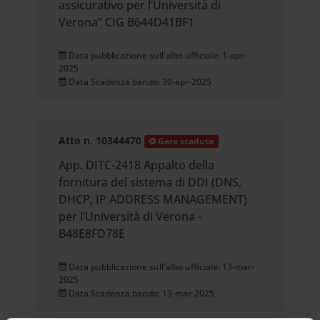
assicurativo per l’Università di
Verona” CIG B644D41BF1
Data pubblicazione sull'albo ufficiale: 1-apr-
2025
Data Scadenza bando: 30-apr-2025
Atto n. 10344470
Gara scaduta
App. DITC-2418 Appalto della
fornitura del sistema di DDI (DNS,
DHCP, IP ADDRESS MANAGEMENT)
per l’Università di Verona -
B48E8FD78E
Data pubblicazione sull'albo ufficiale: 13-mar-
2025
Data Scadenza bando: 13-mar-2025