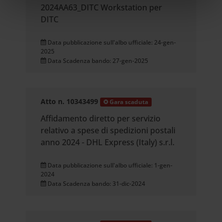
2024AA63_DITC Workstation per
nostri partner che si occupano di analisi dei dati web,
DITC
pubblicità e social media, i quali potrebbero combinarle
con altre informazioni che hai fornito loro o che hanno
Data pubblicazione sull'albo ufficiale: 24-gen-
raccolto dal tuo utilizzo dei loro servizi.
2025
Data Scadenza bando: 27-gen-2025
Atto n. 10343499
Gara scaduta
Affidamento diretto per servizio
relativo a spese di spedizioni postali
anno 2024 - DHL Express (Italy) s.r.l.
Data pubblicazione sull'albo ufficiale: 1-gen-
2024
Data Scadenza bando: 31-dic-2024