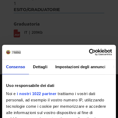
1
ESITO/GRADUATORIE
Graduatoria
IT | 209Kb
Consenso
Dettagli
Impostazioni degli annunci
In
Uso responsabile dei dati
SPORTELLO ATENEO
Noi e
i nostri 1022 partner
trattiamo i vostri dati
personali, ad esempio il vostro numero IP, utilizzando
tecnologie come i cookie per memorizzare e accedere
Amministrazione trasparente
alle informazioni sul vostro dispositivo al fine di