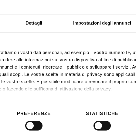
Dettagli
Impostazioni degli annunci
rattiamo i vostri dati personali, ad esempio il vostro numero IP, 
dere alle informazioni sul vostro dispositivo al fine di pubblica
nunci e i contenuti, ricercare il pubblico e sviluppare i servizi. A
r quali scopi. Le vostre scelte in materia di privacy sono applicabi
to le vostre scelte. È possibile modificare o revocare il proprio 
 o facendo clic sull'icona di attivazione della privacy.
mo anche:
 sulla tua posizione geografica, con un'approssimazione di qualc
PREFERENZE
STATISTICHE
itivo, scansionandolo attivamente alla ricerca di caratteristiche spe
aborati i tuoi dati personali e imposta le tue preferenze nella
s
consenso in qualsiasi momento dalla Dichiarazione sui cookie.