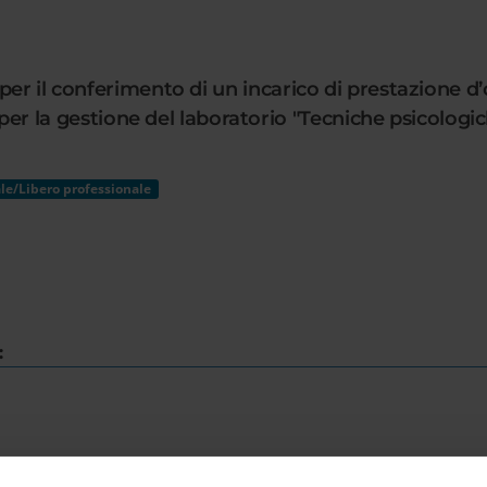
er il conferimento di un incarico di prestazione d’
 gestione del laboratorio "Tecniche psicologiche
le/Libero professionale
: