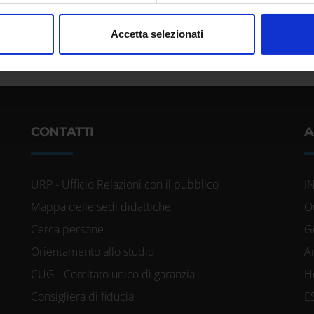
nalizzare contenuti ed annunci, per fornire funzionalità dei socia
Accetta selezionati
inoltre informazioni sul modo in cui utilizzi il nostro sito con i n
icità e social media, i quali potrebbero combinarle con altre inform
lizzo dei loro servizi.
CONTATTI
A
URP - Ufficio Relazioni con il pubblico
I
Mappa delle sedi didattiche
O
Cerca persone
G
Orientamento allo studio
A
CUG - Comitato unico di garanzia
H
Consigliera di fiducia
E