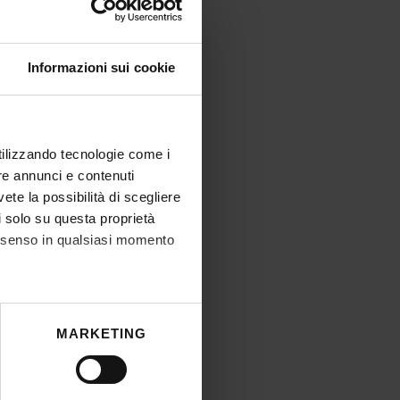
Informazioni sui cookie
utilizzando tecnologie come i
re annunci e contenuti
vete la possibilità di scegliere
li solo su questa proprietà
consenso in qualsiasi momento
he metro,
MARKETING
cifiche (impronte digitali).
ezione dettagli
. Puoi