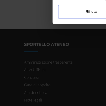
Utilizziamo i cookie per perso
Rifiuta
nostro traffico. Condividiamo 
di analisi dei dati web, pubbl
che hanno raccolto dal tuo uti
SPORTELLO ATENEO
Amministrazione trasparente
Albo Ufficiale
Concorsi
Gare di appalto
Atti di notifica
Note legali