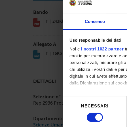
Bando
IT | 243Kb
Consenso
Uso responsabile dei dati
Allegato A
Noi e
i nostri 1022 partner
t
IT | 15Kb
cookie per memorizzare e acce
personalizzati, misurare gli an
chi utilizza i vostri dati e pe
digitale in cui avete effettua
DETTAGLI
dalla Dichiarazione sui cookie
Selezione n°
Con il tuo consenso, vorrem
Selezione
Rep.2936 Prot.150283 21/3/2025
raccogliere informazioni
NECESSARI
del
Identificare il tuo dispos
consenso
Dipartimento
Approfondisci come vengono el
Scienze Umane
modificare o ritirare il tuo 