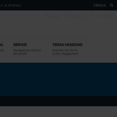
ri di Ateneo
CERCA
ESSE3
WEBMAIL
MY UNIVR
AL
SERVIZI
TERZA MISSIONE
ali,
Navigazione distinta
Aziende, territorio,
per profili
public engagement