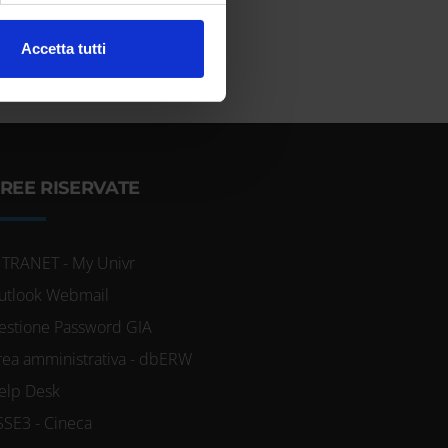
l media e per analizzare il
Accetta tutti
ostri partner che si occupano
azioni che hai fornito loro o
REE RISERVATE
NTRANET - My Univr
utlook Webmail
estione Password GIA
rea amministrativa - dbERW
elp Desk
SSE3 - Cineca