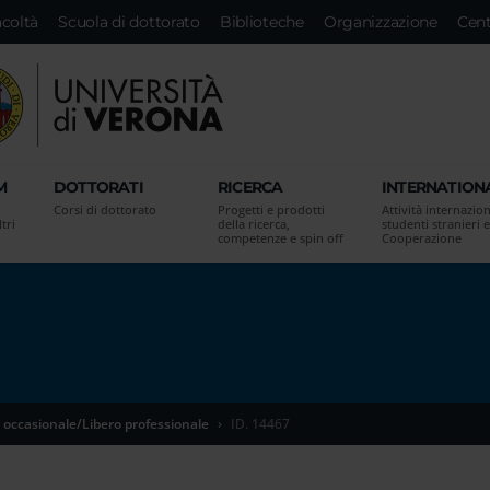
acoltà
Scuola di dottorato
Biblioteche
Organizzazione
Cent
M
DOTTORATI
RICERCA
INTERNATION
Corsi di dottorato
Progetti e prodotti
Attività internazion
tri
della ricerca,
studenti stranieri e
competenze e spin off
Cooperazione
 occasionale/Libero professionale
ID. 14467