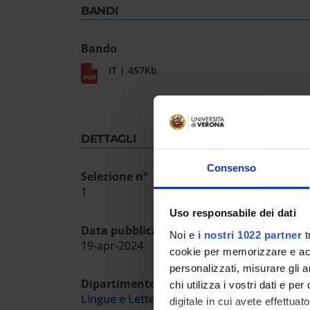
BANDI
Bando
IT | 457Kb
DETTAGLI
Consenso
Selezione n°
1
Uso responsabile dei dati
Data pubblicazione sull'albo ufficiale
Noi e
i nostri 1022 partner
t
19-apr-2024
cookie per memorizzare e acce
personalizzati, misurare gli an
Dipartimento
chi utilizza i vostri dati e pe
Lingue e Letterature Straniere
digitale in cui avete effettua