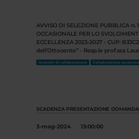
Cerca
nel
sito
AVVISO DI SELEZIONE PUBBLICA n.
web
OCCASIONALE PER LO SVOLGIMENTO
ECCELLENZA 2023-2027 - CUP: B33C220
dell’Ottocento” - Resp.le prof.ssa La
Incarichi di collaborazione
Collaborazione occasiona
SCADENZA PRESENTAZIONE DOMANDA
3-mag-2024 13:00:00