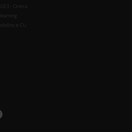
SSE3 - Cineca
-learning
edolino e CU