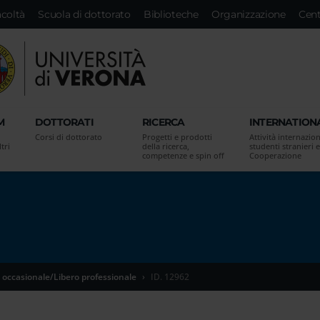
acoltà
Scuola di dottorato
Biblioteche
Organizzazione
Cent
M
DOTTORATI
RICERCA
INTERNATION
Corsi di dottorato
Progetti e prodotti
Attività internazion
tri
della ricerca,
studenti stranieri e
competenze e spin off
Cooperazione
 occasionale/Libero professionale
ID. 12962