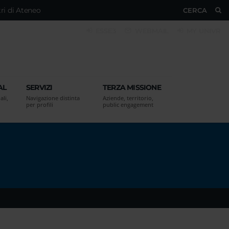
ri di Ateneo
CERCA
ESSE3
WEBMAIL
MY UNIVR
AL
SERVIZI
TERZA MISSIONE
ali,
Navigazione distinta
Aziende, territorio,
per profili
public engagement