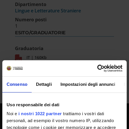
Dipartimento
Lingue e Letterature Straniere
Numero posti
1
ESITO/GRADUATORIE
Graduatoria
IT | 160Kb
Consenso
Dettagli
Impostazioni degli annunci
In
Uso responsabile dei dati
Noi e
i nostri 1022 partner
trattiamo i vostri dati
personali, ad esempio il vostro numero IP, utilizzando
SPORTELLO ATENEO
tecnologie come i cookie per memorizzare e accedere