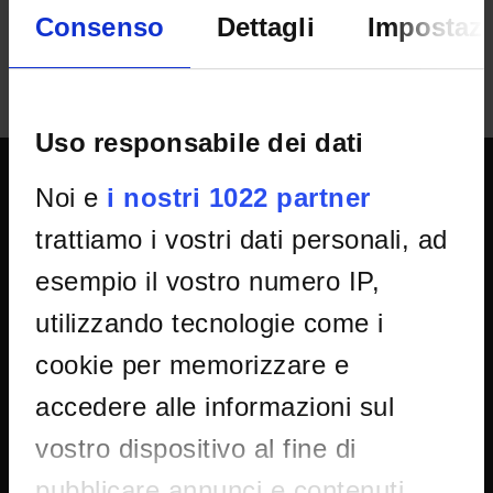
Consenso
Dettagli
Impostazi
Uso responsabile dei dati
Noi e
i nostri 1022 partner
SPORTELLO ATENEO
trattiamo i vostri dati personali, ad
esempio il vostro numero IP,
Amministrazione trasparente
utilizzando tecnologie come i
Albo Ufficiale
cookie per memorizzare e
Concorsi
Gare di appalto
accedere alle informazioni sul
Atti di notifica
vostro dispositivo al fine di
Note legali
pubblicare annunci e contenuti