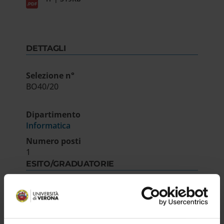
DETTAGLI
Selezione n°
BO40/20
Dipartimento
Informatica
Numero posti
1
ESITO/GRADUATORIE
Approvazione atti
IT | 173Kb