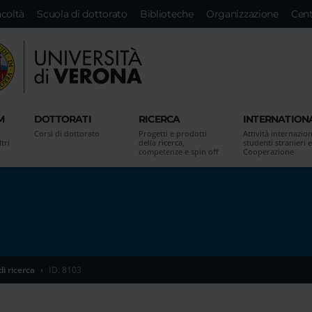
acoltà
Scuola di dottorato
Biblioteche
Organizzazione
Cent
M
DOTTORATI
RICERCA
INTERNATION
Corsi di dottorato
Progetti e prodotti
Attività internazion
tri
della ricerca,
studenti stranieri e
competenze e spin off
Cooperazione
di ricerca
ID. 8103