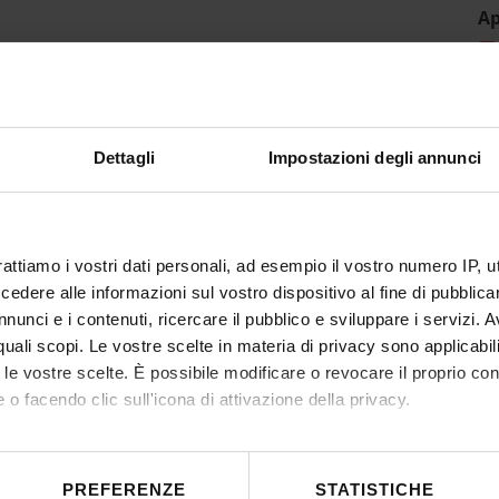
Ap
Dettagli
Impostazioni degli annunci
rattiamo i vostri dati personali, ad esempio il vostro numero IP, 
dere alle informazioni sul vostro dispositivo al fine di pubblica
nunci e i contenuti, ricercare il pubblico e sviluppare i servizi. A
r quali scopi. Le vostre scelte in materia di privacy sono applicabi
to le vostre scelte. È possibile modificare o revocare il proprio 
 o facendo clic sull'icona di attivazione della privacy.
mo anche:
 sulla tua posizione geografica, con un'approssimazione di qualc
PREFERENZE
STATISTICHE