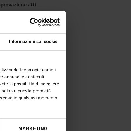
provazione atti
IT | 175Kb
Informazioni sui cookie
utilizzando tecnologie come i
re annunci e contenuti
vete la possibilità di scegliere
li solo su questa proprietà
consenso in qualsiasi momento
he metro,
MARKETING