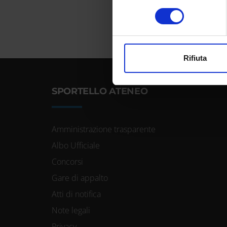
Identificare il tuo dispos
consenso
Approfondisci come vengono el
modificare o ritirare il tuo 
Utilizziamo i cookie per perso
Rifiuta
nostro traffico. Condividiamo 
di analisi dei dati web, pubbl
SPORTELLO ATENEO
che hanno raccolto dal tuo uti
Amministrazione trasparente
Albo Ufficiale
Concorsi
Gare di appalto
Atti di notifica
Note legali
Privacy