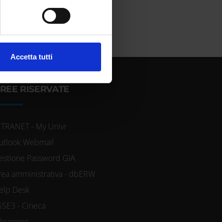
cifiche (impronte digitali).
ezione dettagli
. Puoi
l media e per analizzare il
Accetta tutti
ostri partner che si occupano
azioni che hai fornito loro o
REE RISERVATE
NTRANET - My Univr
utlook Webmail
estione Password GIA
rea amministrativa - dbERW
elp Desk
SSE3 - Cineca
-learning