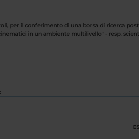
oli, per il conferimento di una borsa di ricerca post
 cinematici in un ambiente multilivello" - resp. scie
:
E