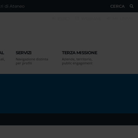
ri di Ateneo
CERCA
ESSE3
WEBMAIL
MY UNIVR
AL
SERVIZI
TERZA MISSIONE
ali,
Navigazione distinta
Aziende, territorio,
per profili
public engagement