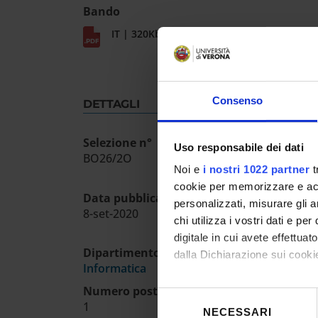
Bando
IT | 320Kb
Consenso
DETTAGLI
Selezione n°
Uso responsabile dei dati
BO26/2O
Noi e
i nostri 1022 partner
t
cookie per memorizzare e acce
Data pubblicazione sull'albo ufficiale
personalizzati, misurare gli an
8-set-2020
chi utilizza i vostri dati e pe
digitale in cui avete effettua
Dipartimento
dalla Dichiarazione sui cookie
Informatica
Con il tuo consenso, vorrem
Numero posti
Selezione
1
raccogliere informazioni
NECESSARI
del