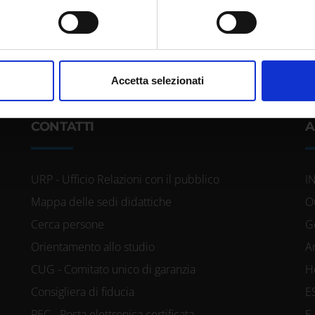
itivo, scansionandolo attivamente alla ricerca di caratteristiche spe
aborati i tuoi dati personali e imposta le tue preferenze nella
s
consenso in qualsiasi momento dalla Dichiarazione sui cookie.
nalizzare contenuti ed annunci, per fornire funzionalità dei socia
Accetta selezionati
inoltre informazioni sul modo in cui utilizzi il nostro sito con i n
icità e social media, i quali potrebbero combinarle con altre inform
CONTATTI
A
lizzo dei loro servizi.
URP - Ufficio Relazioni con il pubblico
I
Mappa delle sedi didattiche
O
Cerca persone
G
Orientamento allo studio
A
CUG - Comitato unico di garanzia
H
Consigliera di fiducia
E
PEC - Posta elettronica certificata
E