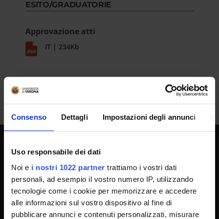
ESITO/GRADUATORIE
Approvazione atti
IT | 234Kb
Consenso
Dettagli
Impostazioni degli annunci
In
Uso responsabile dei dati
SPORTELLO ATENEO
Noi e
i nostri 1022 partner
trattiamo i vostri dati
personali, ad esempio il vostro numero IP, utilizzando
tecnologie come i cookie per memorizzare e accedere
Amministrazione trasparente
alle informazioni sul vostro dispositivo al fine di
Albo Ufficiale
pubblicare annunci e contenuti personalizzati, misurare