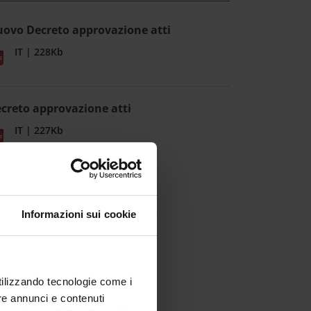
ovo Decreto approvazione atti
IT | 228Kb
creto approvazione atti
IT | 227Kb
Informazioni sui cookie
utilizzando tecnologie come i
re annunci e contenuti