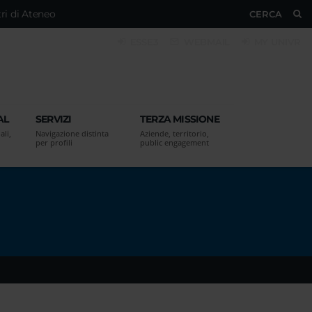
ri di Ateneo
CERCA
ESSE3
WEBMAIL
MY UNIVR
AL
SERVIZI
TERZA MISSIONE
ali,
Navigazione distinta
Aziende, territorio,
per profili
public engagement