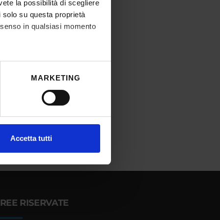
vete la possibilità di scegliere
li solo su questa proprietà
consenso in qualsiasi momento
he metro,
MARKETING
cifiche (impronte digitali).
ezione dettagli
. Puoi
l media e per analizzare il
Accetta tutti
ostri partner che si occupano
azioni che hai fornito loro o
REE RISERVATE