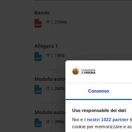
Bando
IT | 270Kb
Allegato 1
IT | 15Kb
Modulo autorizzazione assegnisti
IT | 26Kb
Consenso
Uso responsabile dei dati
Modulo autorizzazione dottorandi
Noi e
i nostri 1022 partner
t
IT | 39Kb
cookie per memorizzare e acce