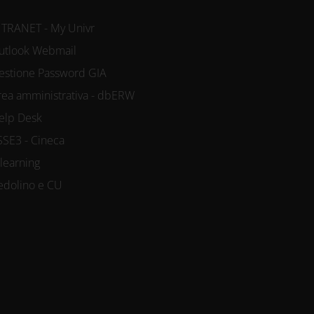
NTRANET - My Univr
utlook Webmail
estione Password GIA
rea amministrativa - dbERW
elp Desk
SSE3 - Cineca
-learning
edolino e CU