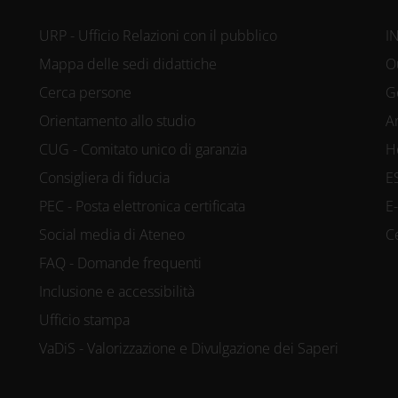
URP - Ufficio Relazioni con il pubblico
I
Mappa delle sedi didattiche
O
Cerca persone
G
Orientamento allo studio
A
CUG - Comitato unico di garanzia
H
Consigliera di fiducia
E
PEC - Posta elettronica certificata
E
Social media di Ateneo
C
FAQ - Domande frequenti
Inclusione e accessibilità
Ufficio stampa
VaDiS - Valorizzazione e Divulgazione dei Saperi