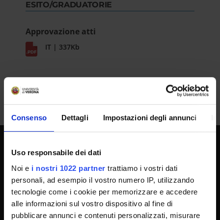
ESITO/GRADUATORIE
Approvazione atti
IT | 337Kb
Consenso
Dettagli
Impostazioni degli annunci
In
Uso responsabile dei dati
SPORTELLO ATENEO
Noi e
i nostri 1022 partner
trattiamo i vostri dati
personali, ad esempio il vostro numero IP, utilizzando
tecnologie come i cookie per memorizzare e accedere
Amministrazione trasparente
alle informazioni sul vostro dispositivo al fine di
Albo Ufficiale
pubblicare annunci e contenuti personalizzati, misurare