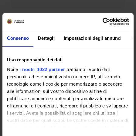
Contatti e informazioni
Consenso
Dettagli
Impostazioni degli annunci
In
Uso responsabile dei dati
Cetificazioni e equipollenze – Tandem@CLA
Noi e
i nostri 1022 partner
trattiamo i vostri dati
Ufficio Certificazioni e test linguistici
personali, ad esempio il vostro numero IP, utilizzando
- Tandem@cla
tecnologie come i cookie per memorizzare e accedere
alle informazioni sul vostro dispositivo al fine di
pubblicare annunci e contenuti personalizzati, misurare
+39 045 8028019
gli annunci e i contenuti, ricercare il pubblico e sviluppare
i servizi. Avete la possibilità di scegliere chi utilizza i
Esercitazioni, ricevimenti, corsi a pagamento
vostri dati e per quali scopi. Le vostre scelte in materia di
Segreteria Amministrativa, Gestionale e Didattica
privacy sono applicabili solo su questa proprietà digitale
in cui avete effettuato le vostre scelte. È possibile