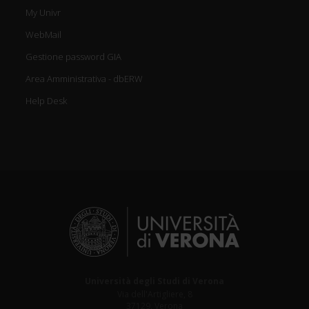
My Univr
WebMail
Gestione password GIA
Area Amministrativa - dbERW
Help Desk
Università degli Studi di Verona
Via dell'Artigliere, 8
37129, Verona