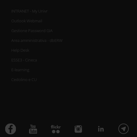
INTRANET - My Univr
Outlook Webmail
Gestione Password GIA
Area amministrativa - dbERW
Help Desk
ESSE3 - Cineca
E-learning
Cedolino e CU