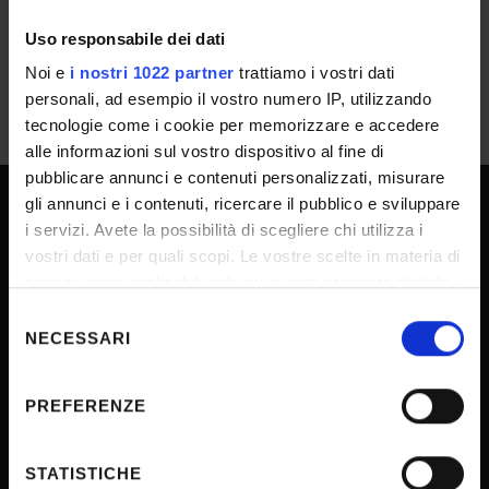
Uso responsabile dei dati
Noi e
i nostri 1022 partner
trattiamo i vostri dati
personali, ad esempio il vostro numero IP, utilizzando
tecnologie come i cookie per memorizzare e accedere
alle informazioni sul vostro dispositivo al fine di
pubblicare annunci e contenuti personalizzati, misurare
gli annunci e i contenuti, ricercare il pubblico e sviluppare
i servizi. Avete la possibilità di scegliere chi utilizza i
SPORTELLO ATENEO
vostri dati e per quali scopi. Le vostre scelte in materia di
privacy sono applicabili solo su questa proprietà digitale
in cui avete effettuato le vostre scelte. È possibile
Selezione
Amministrazione trasparente
modificare o revocare il proprio consenso in qualsiasi
NECESSARI
del
Albo Ufficiale
momento dalla Dichiarazione sui cookie o facendo clic
consenso
sull'icona di attivazione della privacy.
Concorsi
PREFERENZE
Gare di appalto
Con il tuo consenso, vorremmo anche:
Atti di notifica
raccogliere informazioni sulla tua posizione
STATISTICHE