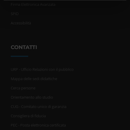
informazioni sul modo in cui utilizzi il nostro sito con i
Firma Elettronica Avanzata
nostri partner che si occupano di analisi dei dati web,
SPID
pubblicità e social media, i quali potrebbero combinarle
Accessibilità
con altre informazioni che hai fornito loro o che hanno
raccolto dal tuo utilizzo dei loro servizi.
CONTATTI
URP - Ufficio Relazioni con il pubblico
Mappa delle sedi didattiche
Cerca persone
Orientamento allo studio
CUG - Comitato unico di garanzia
Consigliera di fiducia
PEC - Posta elettronica certificata