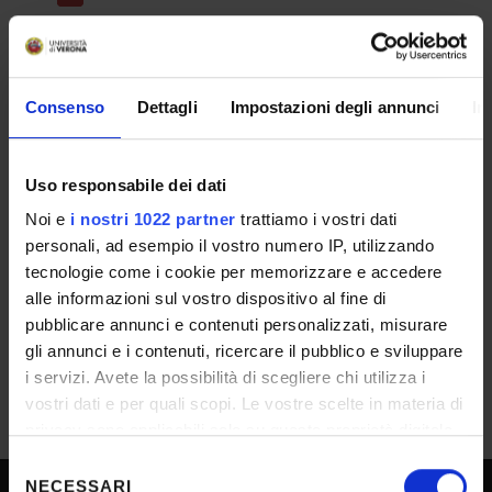
Verbale 1 - criteri
Consenso
Dettagli
Impostazioni degli annunci
In
IT | 260Kb
ESITO/GRADUATORIE
Uso responsabile dei dati
Noi e
i nostri 1022 partner
trattiamo i vostri dati
Approvazione atti - pubblicata all'Albo il
personali, ad esempio il vostro numero IP, utilizzando
22/06/2026
tecnologie come i cookie per memorizzare e accedere
IT | 221Kb
alle informazioni sul vostro dispositivo al fine di
pubblicare annunci e contenuti personalizzati, misurare
gli annunci e i contenuti, ricercare il pubblico e sviluppare
i servizi. Avete la possibilità di scegliere chi utilizza i
vostri dati e per quali scopi. Le vostre scelte in materia di
privacy sono applicabili solo su questa proprietà digitale
in cui avete effettuato le vostre scelte. È possibile
Selezione
modificare o revocare il proprio consenso in qualsiasi
NECESSARI
del