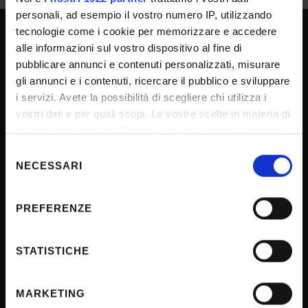
personali, ad esempio il vostro numero IP, utilizzando
tecnologie come i cookie per memorizzare e accedere
alle informazioni sul vostro dispositivo al fine di
SPORTELLO ATENEO
pubblicare annunci e contenuti personalizzati, misurare
gli annunci e i contenuti, ricercare il pubblico e sviluppare
i servizi. Avete la possibilità di scegliere chi utilizza i
Amministrazione trasparente
vostri dati e per quali scopi. Le vostre scelte in materia di
Albo Ufficiale
privacy sono applicabili solo su questa proprietà digitale
in cui avete effettuato le vostre scelte. È possibile
Concorsi
Selezione
modificare o revocare il proprio consenso in qualsiasi
NECESSARI
del
Gare di appalto
momento dalla Dichiarazione sui cookie o facendo clic
consenso
Atti di notifica
sull'icona di attivazione della privacy.
PREFERENZE
Note legali
Con il tuo consenso, vorremmo anche:
Privacy
raccogliere informazioni sulla tua posizione
STATISTICHE
Cookie
geografica, con un'approssimazione di qualche
metro,
Sponsorizzazioni e donazioni
MARKETING
Identificare il tuo dispositivo, scansionandolo
Iniziative e convegni