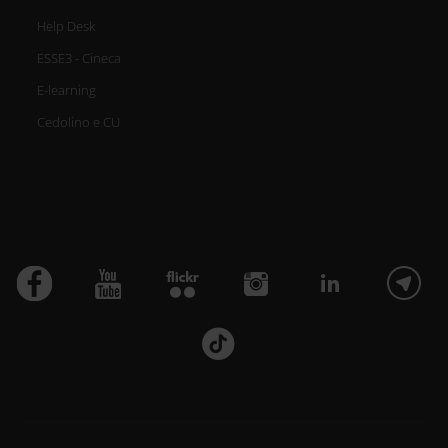
Help Desk
ESSE3 - Cineca
E-learning
Cedolino e CU