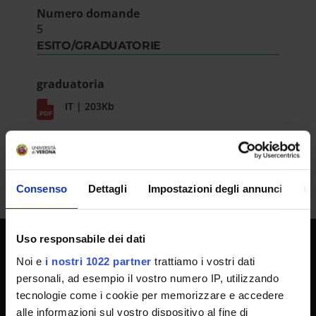
Numero domande
5
ESITO/GRADUATORIE
graduatoria
IT | 203Kb
Consenso
Dettagli
Impostazioni degli annunci
In
Uso responsabile dei dati
Noi e
i nostri 1022 partner
trattiamo i vostri dati
SPORTELLO ATENEO
personali, ad esempio il vostro numero IP, utilizzando
tecnologie come i cookie per memorizzare e accedere
alle informazioni sul vostro dispositivo al fine di