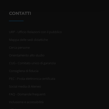
pubblicità e social media, i quali potrebbero combinarle
con altre informazioni che hai fornito loro o che hanno
raccolto dal tuo utilizzo dei loro servizi.
CONTATTI
URP - Ufficio Relazioni con il pubblico
Mappa delle sedi didattiche
Cerca persone
Orientamento allo studio
CUG - Comitato unico di garanzia
Consigliera di fiducia
PEC - Posta elettronica certificata
Social media di Ateneo
FAQ - Domande frequenti
Inclusione e accessibilità