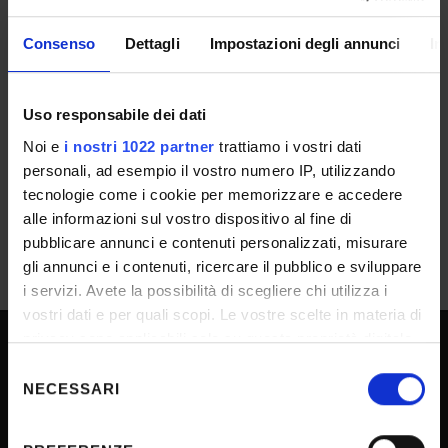
ESITO/GRADUATORIE
Consenso
Dettagli
Impostazioni degli annunci
In
Rep. 6279/2026 - Prot. n. 251557 del
24/06/2026 - Approvazione atti e
Uso responsabile dei dati
graduatoria di merito_BdR019/26
Noi e
i nostri 1022 partner
trattiamo i vostri dati
IT | 206Kb
personali, ad esempio il vostro numero IP, utilizzando
tecnologie come i cookie per memorizzare e accedere
alle informazioni sul vostro dispositivo al fine di
pubblicare annunci e contenuti personalizzati, misurare
gli annunci e i contenuti, ricercare il pubblico e sviluppare
i servizi. Avete la possibilità di scegliere chi utilizza i
vostri dati e per quali scopi. Le vostre scelte in materia di
privacy sono applicabili solo su questa proprietà digitale
in cui avete effettuato le vostre scelte. È possibile
Selezione
SPORTELLO ATENEO
modificare o revocare il proprio consenso in qualsiasi
NECESSARI
del
momento dalla Dichiarazione sui cookie o facendo clic
consenso
sull'icona di attivazione della privacy.