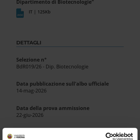
Dipartimento di Biotecnologie"
IT | 125Kb
DETTAGLI
Selezione n°
BdR019/26 - Dip. Biotecnologie
Data pubblicazione sull'albo ufficiale
14-mag-2026
Data della prova ammissione
22-giu-2026
Dipartimento
Biotecnologie