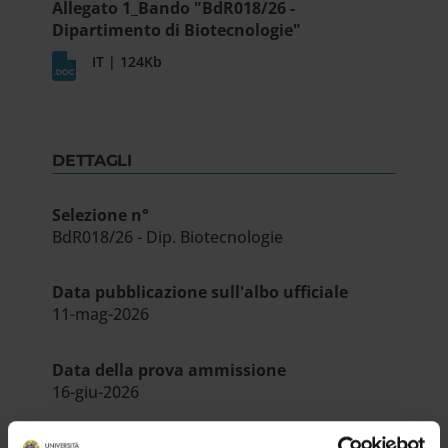
Allegato 1_Bando "BdR018/26 -
Dipartimento di Biotecnologie"
IT | 124Kb
DETTAGLI
Selezione n°
BdR018/26 - Dip. Biotecnologie
Data pubblicazione sull'albo ufficiale
11-mag-2026
Data della prova ammissione
16-giu-2026
Dipartimento