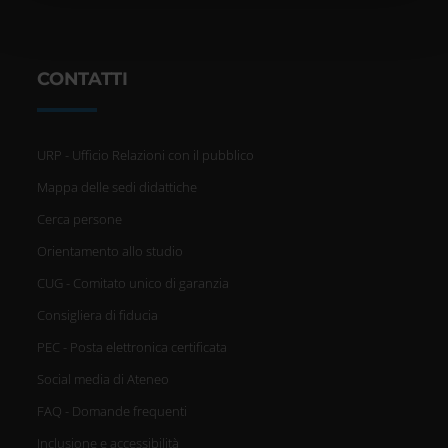
pubblicità e social media, i quali potrebbero combinarle
con altre informazioni che hai fornito loro o che hanno
raccolto dal tuo utilizzo dei loro servizi.
CONTATTI
URP - Ufficio Relazioni con il pubblico
Mappa delle sedi didattiche
Cerca persone
Orientamento allo studio
CUG - Comitato unico di garanzia
Consigliera di fiducia
PEC - Posta elettronica certificata
Social media di Ateneo
FAQ - Domande frequenti
Inclusione e accessibilità