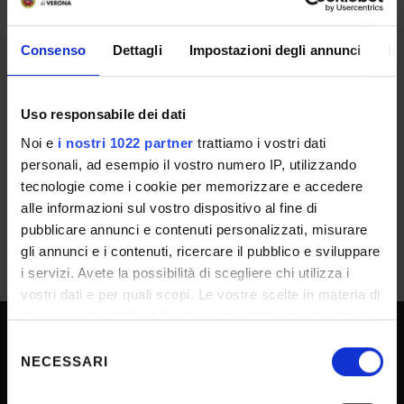
Biotecnologie
ESITO/GRADUATORIE
Consenso
Dettagli
Impostazioni degli annunci
In
Rep. 6065/2026 - Prot. n. 233128 del
18/06/2026 - Approvazione atti e
Uso responsabile dei dati
graduatoria di merito_BdR018/26
Noi e
i nostri 1022 partner
trattiamo i vostri dati
IT | 208Kb
personali, ad esempio il vostro numero IP, utilizzando
tecnologie come i cookie per memorizzare e accedere
alle informazioni sul vostro dispositivo al fine di
pubblicare annunci e contenuti personalizzati, misurare
gli annunci e i contenuti, ricercare il pubblico e sviluppare
i servizi. Avete la possibilità di scegliere chi utilizza i
vostri dati e per quali scopi. Le vostre scelte in materia di
privacy sono applicabili solo su questa proprietà digitale
in cui avete effettuato le vostre scelte. È possibile
Selezione
SPORTELLO ATENEO
modificare o revocare il proprio consenso in qualsiasi
NECESSARI
del
momento dalla Dichiarazione sui cookie o facendo clic
consenso
sull'icona di attivazione della privacy.