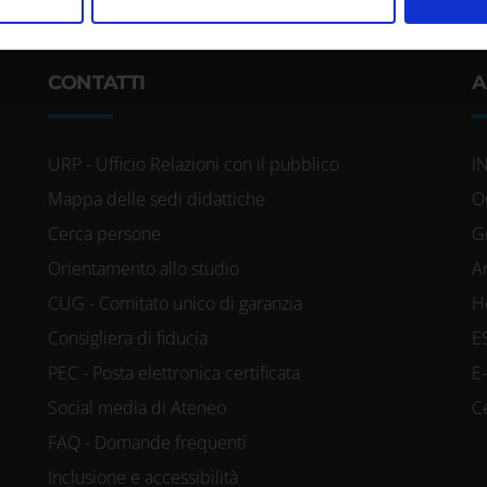
inoltre informazioni sul modo in cui utilizzi il nostro sito con i n
icità e social media, i quali potrebbero combinarle con altre inform
lizzo dei loro servizi.
CONTATTI
A
URP - Ufficio Relazioni con il pubblico
I
Mappa delle sedi didattiche
O
Cerca persone
G
Orientamento allo studio
A
CUG - Comitato unico di garanzia
H
Consigliera di fiducia
E
PEC - Posta elettronica certificata
E
Social media di Ateneo
C
FAQ - Domande frequenti
Inclusione e accessibilità