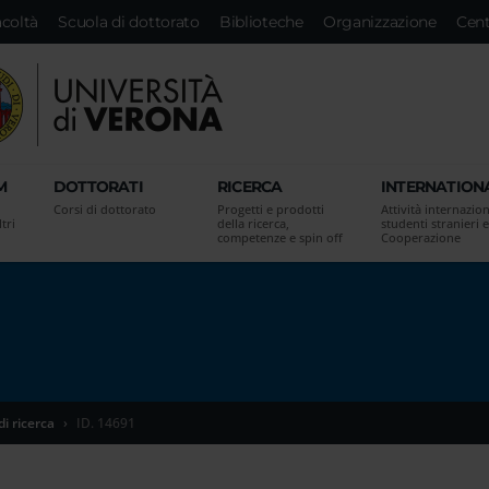
acoltà
Scuola di dottorato
Biblioteche
Organizzazione
Cent
M
DOTTORATI
RICERCA
INTERNATION
Corsi di dottorato
Progetti e prodotti
Attività internazion
tri
della ricerca,
studenti stranieri e
competenze e spin off
Cooperazione
di ricerca
ID. 14691