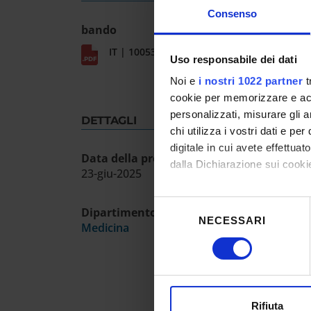
Consenso
bando
IT | 10053Kb
Uso responsabile dei dati
Noi e
i nostri 1022 partner
t
cookie per memorizzare e acce
personalizzati, misurare gli an
DETTAGLI
chi utilizza i vostri dati e pe
digitale in cui avete effettua
Data della prova ammissione
dalla Dichiarazione sui cookie
23-giu-2025
Con il tuo consenso, vorrem
Selezione
Dipartimento
raccogliere informazioni
NECESSARI
del
Medicina
Identificare il tuo dispos
consenso
Approfondisci come vengono el
modificare o ritirare il tuo 
Utilizziamo i cookie per perso
Rifiuta