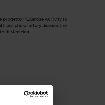
 progetto:““EXercise ACTivity to
ith peripheral artery disease: the
to di Medicina