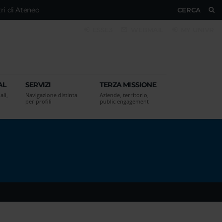
ri di Ateneo
CERCA
ESSE3
WEBMAIL
MY UNIVR
AL
SERVIZI
TERZA MISSIONE
ali,
Navigazione distinta
Aziende, territorio,
per profili
public engagement