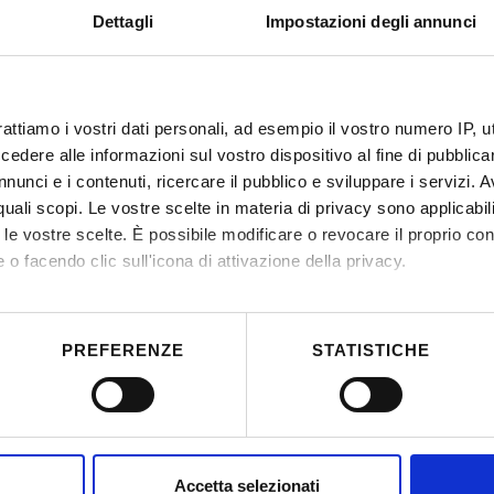
Dettagli
Impostazioni degli annunci
rattiamo i vostri dati personali, ad esempio il vostro numero IP, 
dere alle informazioni sul vostro dispositivo al fine di pubblica
nunci e i contenuti, ricercare il pubblico e sviluppare i servizi. A
r quali scopi. Le vostre scelte in materia di privacy sono applicabi
to le vostre scelte. È possibile modificare o revocare il proprio 
 o facendo clic sull'icona di attivazione della privacy.
mo anche:
 sulla tua posizione geografica, con un'approssimazione di qualc
PREFERENZE
STATISTICHE
itivo, scansionandolo attivamente alla ricerca di caratteristiche spe
aborati i tuoi dati personali e imposta le tue preferenze nella
s
consenso in qualsiasi momento dalla Dichiarazione sui cookie.
nalizzare contenuti ed annunci, per fornire funzionalità dei socia
Accetta selezionati