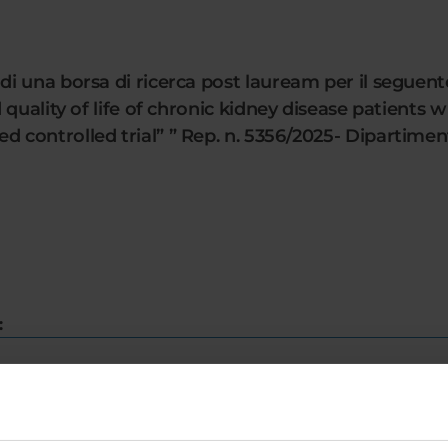
i una borsa di ricerca post lauream per il seguente
quality of life of chronic kidney disease patients w
controlled trial” ” Rep. n. 5356/2025- Dipartimen
: