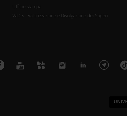
Ufficio stampa
VaDiS - Valorizzazione e Divulgazione dei Saperi
UNIV