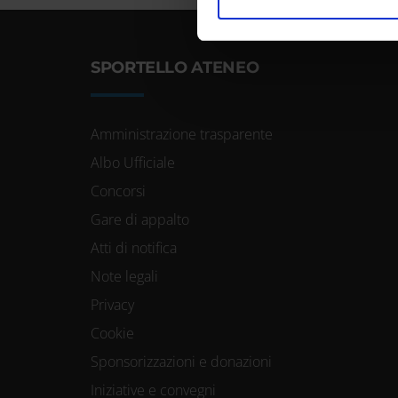
nostro traffico. Condividiamo 
di analisi dei dati web, pubbl
che hanno raccolto dal tuo uti
SPORTELLO ATENEO
Amministrazione trasparente
Albo Ufficiale
Concorsi
Gare di appalto
Atti di notifica
Note legali
Privacy
Cookie
Sponsorizzazioni e donazioni
Iniziative e convegni