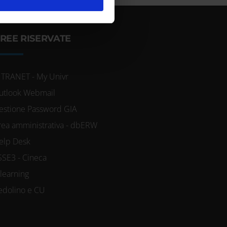
ostri partner che si occupano
azioni che hai fornito loro o
REE RISERVATE
NTRANET - My Univr
utlook Webmail
estione Password GIA
rea amministrativa - dbERW
elp Desk
SSE3 - Cineca
-learning
edolino e CU