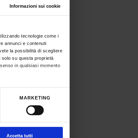
Informazioni sui cookie
utilizzando tecnologie come i
re annunci e contenuti
vete la possibilità di scegliere
li solo su questa proprietà
consenso in qualsiasi momento
he metro,
MARKETING
cifiche (impronte digitali).
ezione dettagli
. Puoi
l media e per analizzare il
Accetta tutti