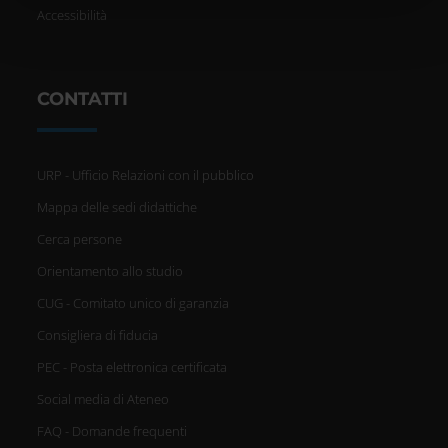
Accessibilità
pubblicità e social media, i quali potrebbero combinarle
con altre informazioni che hai fornito loro o che hanno
raccolto dal tuo utilizzo dei loro servizi.
CONTATTI
URP - Ufficio Relazioni con il pubblico
Mappa delle sedi didattiche
Cerca persone
Orientamento allo studio
CUG - Comitato unico di garanzia
Consigliera di fiducia
PEC - Posta elettronica certificata
Social media di Ateneo
FAQ - Domande frequenti