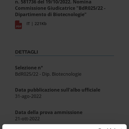
n. 581736 del 19/10/2022. Nomina
Commissione Giudicatrice "BdR025/22 -
Dipartimento di Biotecnologie"
IT | 221Kb
DETTAGLI
Selezione n°
BdR025/22 - Dip. Biotecnologie
Data pubblicazione sull'albo ufficiale
31-ago-2022
Data della prova ammissione
21-ott-2022