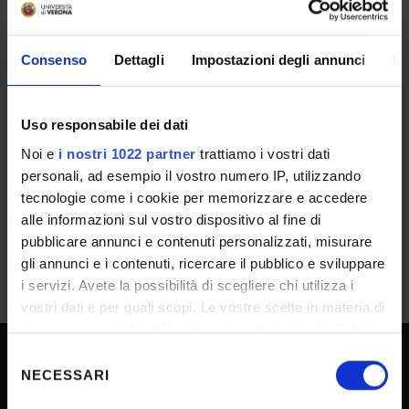
Dipartimento
Biotecnologie
ESITO/GRADUATORIE
Consenso
Dettagli
Impostazioni degli annunci
In
Rep.9643/2022 - Prot. n. 595355 del
Uso responsabile dei dati
25/10/2022 - Approvazione atti e
graduatoria di merito_BdR025/22
Noi e
i nostri 1022 partner
trattiamo i vostri dati
personali, ad esempio il vostro numero IP, utilizzando
IT | 202Kb
tecnologie come i cookie per memorizzare e accedere
alle informazioni sul vostro dispositivo al fine di
pubblicare annunci e contenuti personalizzati, misurare
gli annunci e i contenuti, ricercare il pubblico e sviluppare
i servizi. Avete la possibilità di scegliere chi utilizza i
vostri dati e per quali scopi. Le vostre scelte in materia di
privacy sono applicabili solo su questa proprietà digitale
in cui avete effettuato le vostre scelte. È possibile
Selezione
modificare o revocare il proprio consenso in qualsiasi
NECESSARI
del
SPORTELLO ATENEO
momento dalla Dichiarazione sui cookie o facendo clic
consenso