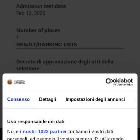
Admission test date
Feb 12, 2026
Number of places
1
RESULT/RANKING LISTS
Decreto di approvazione degli atti della
selezione
IT | 447Kb
Consenso
Dettagli
Impostazioni degli annunci
In
Uso responsabile dei dati
Noi e
i nostri 1022 partner
trattiamo i vostri dati
personali, ad esempio il vostro numero IP, utilizzando