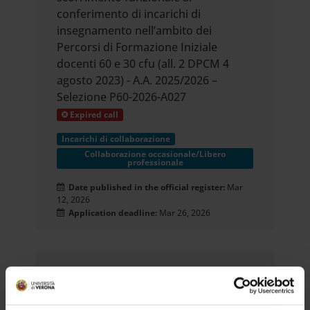
conferimento di incarichi di
insegnamento nell’ambito dei
Percorsi di Formazione Iniziale
docenti 60 e 30 cfu (all. 2 DPCM 4
agosto 2023) - A.A. 2025/2026 –
Selezione P60-2026-A027
Expired call
Incarichi di collaborazione
Collaborazione occasionale/Libero
professionale
Date published in the official register:
Mar
12, 2026
Application deadline:
Mar 26, 2026
Avviso di selezione pubblica R5/2026
per il conferimento di n. 1 incarico di
prestazione d’opera da svolgersi