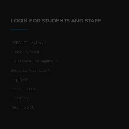
LOGIN FOR STUDENTS AND STAFF
INTRANET - My Univr
Outlook Webmail
GIA password management
Backoffice Area - dbErw
Help Desk
ESSE3 - Cineca
E-learning
Cedolino e CU