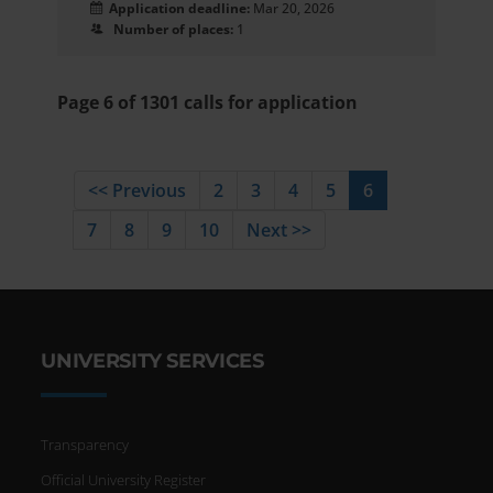
Application deadline:
Mar 20, 2026
Number of places:
1
Page 6 of 1301 calls for application
<< Previous
2
3
4
5
6
7
8
9
10
Next >>
UNIVERSITY SERVICES
Transparency
Official University Register