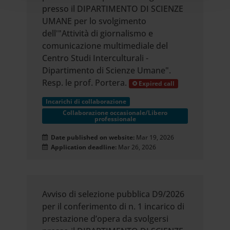
con altre informazioni che hai fornito loro o che hanno
presso il DIPARTIMENTO DI SCIENZE
raccolto dal tuo utilizzo dei loro servizi.
UMANE per lo svolgimento
dell'"Attività di giornalismo e
comunicazione multimediale del
Centro Studi Interculturali -
Dipartimento di Scienze Umane".
Resp. le prof. Portera.
Expired call
Incarichi di collaborazione
Collaborazione occasionale/Libero
professionale
Date published on website:
Mar 19, 2026
Application deadline:
Mar 26, 2026
Avviso di selezione pubblica D9/2026
per il conferimento di n. 1 incarico di
prestazione d’opera da svolgersi