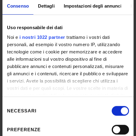
Consenso
Dettagli
Impostazioni degli annunci
In
presso il DIPARTIMENTO DI SCIENZE
UMANE per lo svolgimento
dell'attività di "Revisione di articoli
Uso responsabile dei dati
scientifici in inglese". Resp. le
prof.ssa Mortari.
Expired call
Noi e
i nostri 1022 partner
trattiamo i vostri dati
personali, ad esempio il vostro numero IP, utilizzando
Incarichi di collaborazione
tecnologie come i cookie per memorizzare e accedere
Collaborazione occasionale/Libero
professionale
alle informazioni sul vostro dispositivo al fine di
pubblicare annunci e contenuti personalizzati, misurare
Date published on website:
Mar 19, 2026
gli annunci e i contenuti, ricercare il pubblico e sviluppare
Application deadline:
Mar 26, 2026
i servizi. Avete la possibilità di scegliere chi utilizza i
vostri dati e per quali scopi. Le vostre scelte in materia di
privacy sono applicabili solo su questa proprietà digitale
Avviso di selezione pubblica D7/2026
in cui avete effettuato le vostre scelte. È possibile
Selezione
per il conferimento di n. 1 incarico di
modificare o revocare il proprio consenso in qualsiasi
NECESSARI
del
prestazione d’opera da svolgersi
momento dalla Dichiarazione sui cookie o facendo clic
consenso
presso il DIPARTIMENTO DI SCIENZE
sull'icona di attivazione della privacy.
PREFERENZE
UMANE per lo svolgimento