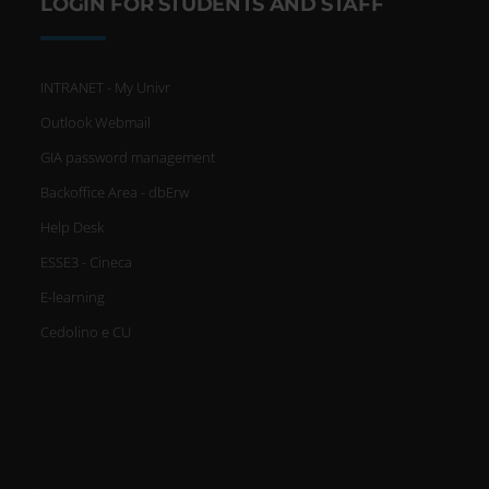
LOGIN FOR STUDENTS AND STAFF
INTRANET - My Univr
Outlook Webmail
GIA password management
Backoffice Area - dbErw
Help Desk
ESSE3 - Cineca
E-learning
Cedolino e CU