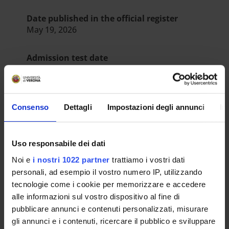
Date published in the official register
May 19, 2026
Admission test date
Jun 19, 2026
Department
Consenso
Dettagli
Impostazioni degli annunci
In
Neuroscienze, Biomedicina e Movimento
Number of places
1
Uso responsabile dei dati
Number of applications
Noi e
i nostri 1022 partner
trattiamo i vostri dati
1
personali, ad esempio il vostro numero IP, utilizzando
Number of fixed-term places
tecnologie come i cookie per memorizzare e accedere
1
alle informazioni sul vostro dispositivo al fine di
RESULT/RANKING LISTS
pubblicare annunci e contenuti personalizzati, misurare
gli annunci e i contenuti, ricercare il pubblico e sviluppare