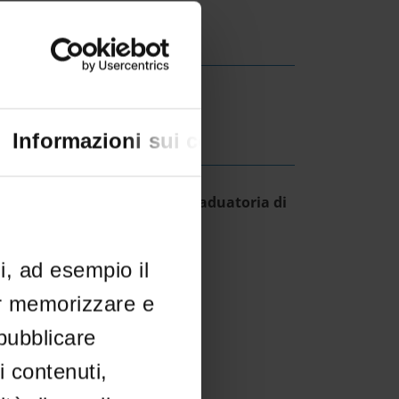
Informazioni sui cookie
ESULT/RANKING LISTS
ovvedimento Direttoriale Graduatoria di
rito
IT | 345Kb
li, ad esempio il
er memorizzare e
 pubblicare
i contenuti,