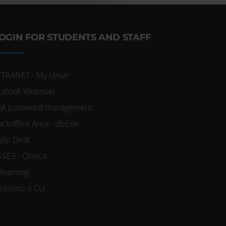
 e imposta le tue
re il tuo
OGIN FOR STUDENTS AND STAFF
okie.
NTRANET - My Univr
i, per fornire
utlook Webmail
IA password management
ico.
ackoffice Area - dbErw
 nostro sito con i
elp Desk
licità e social
SSE3 - Cineca
 che hai fornito
-learning
edolino e CU