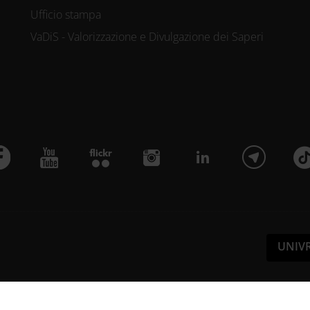
Ufficio stampa
VaDiS - Valorizzazione e Divulgazione dei Saperi
UNIV