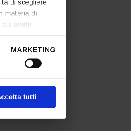
ità di scegliere
in materia di
n cui avete
e il proprio
okie o facendo
MARKETING
a, con
ccetta tutti
nte alla ricerca