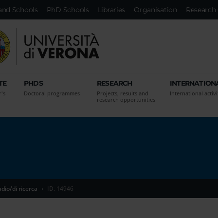
and Schools
PhD Schools
Libraries
Organisation
Research 
TE
PHDS
RESEARCH
INTERNATION
r's
Doctoral programmes
Projects, results and
International activi
research opportunities
udio/di ricerca
ID. 14946