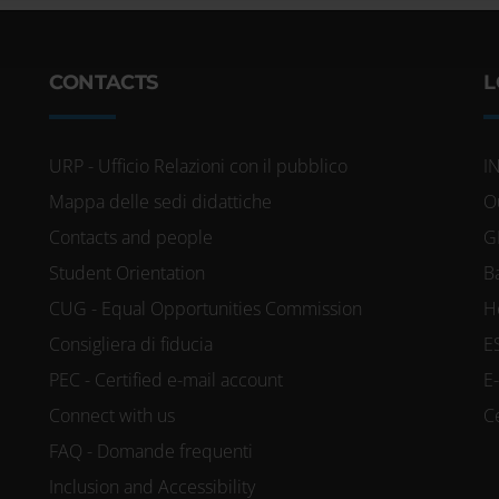
e vengono elaborati i tuoi dati personali
sezione dettagli
. Puoi modificare o ritira
CONTACTS
L
siasi momento dalla Dichiarazione sui co
URP - Ufficio Relazioni con il pubblico
I
kie per personalizzare contenuti ed annunc
Mappa delle sedi didattiche
O
Contacts and people
G
ocial media e per analizzare il nostro traff
Student Orientation
B
re informazioni sul modo in cui utilizzi il
CUG - Equal Opportunities Commission
H
 si occupano di analisi dei dati web, pubb
Consigliera di fiducia
E
trebbero combinarle con altre informazioni
PEC - Certified e-mail account
E
accolto dal tuo utilizzo dei loro servizi.
Connect with us
C
FAQ - Domande frequenti
Inclusion and Accessibility