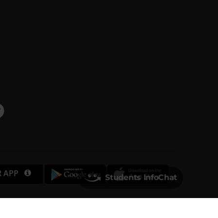
R APP
Students InfoChat