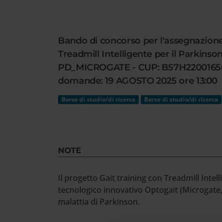
Cerca
nel
sito
Bando di concorso per l'assegnazione 
web
Treadmill Intelligente per il Parkins
PD_MICROGATE - CUP: B57H22001650001
domande: 19 AGOSTO 2025 ore 13:00
Borse di studio/di ricerca
Borse di studio/di ricerca
NOTE
Il progetto Gait training con Treadmill Intelli
tecnologico innovativo Optogait (Microgate,
malattia di Parkinson.