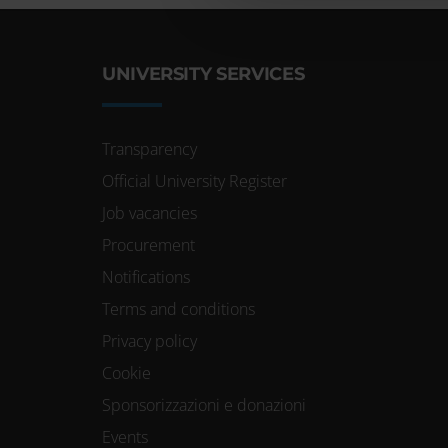
Approfondisci com
preferenze nella
UNIVERSITY SERVICES
consenso in qual
Transparency
Utilizziamo i coo
Official University Register
Job vacancies
funzionalità dei s
Procurement
Condividiamo inolt
Notifications
nostri partner che
Terms and conditions
media, i quali po
Privacy policy
loro o che hanno r
Cookie
Sponsorizzazioni e donazioni
Events