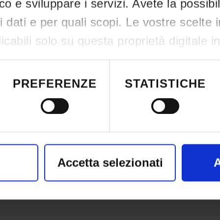
ico e sviluppare i servizi. Avete la possibil
tri dati e per quali scopi. Le vostre scelte 
cabili solo su questa proprietà digitale i
re scelte. È possibile modificare o revocar
siasi momento dalla Dichiarazione sui co
PREFERENZE
STATISTICHE
attivazione della privacy.
nso, vorremmo anche:
nformazioni sulla tua posizione geografic
Accetta selezionati
A
azione di qualche metro,
il tuo dispositivo, scansionandolo attivame
iche specifiche (impronte digitali).