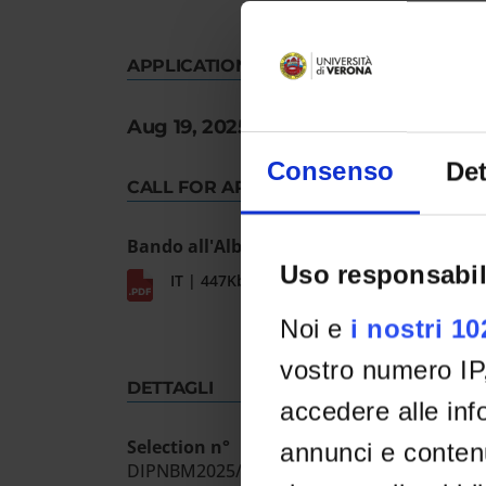
APPLICATION DEADLINE:
Aug 19, 2025 13:00:00
Consenso
Det
CALL FOR APPLICATION
Bando all'Albo n.1378/2025
Uso responsabil
IT | 447Kb
Noi e
i nostri 1
vostro numero IP
DETTAGLI
accedere alle info
Selection n°
annunci e contenu
DIPNBM2025/GAIT