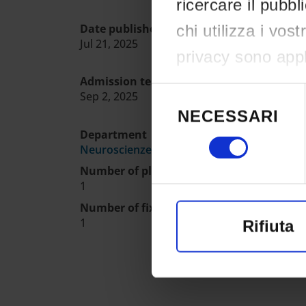
ricercare il pubbl
Date published in the official register
chi utilizza i vos
Jul 21, 2025
privacy sono appli
effettuato le vost
Admission test date
Selezione
Sep 2, 2025
del
consenso in qual
NECESSARI
consenso
clic sull'icona di 
Department
Neuroscienze, Biomedicina e Movimento
Number of places
Con il tuo conse
1
Number of fixed-term places
raccogliere i
1
Rifiuta
un'approssim
Identificare 
di caratterist