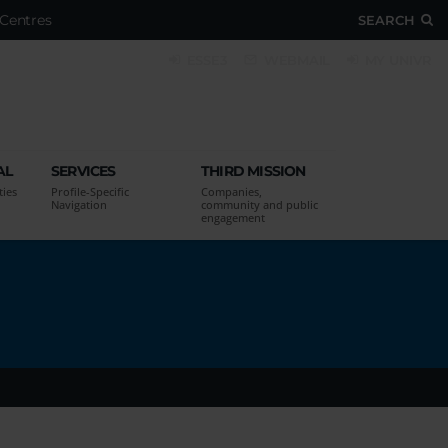
Centres
SEARCH
ESSE3
WEBMAIL
MY UNIVR
AL
SERVICES
THIRD MISSION
ties
Profile-Specific
Companies,
Navigation
community and public
engagement