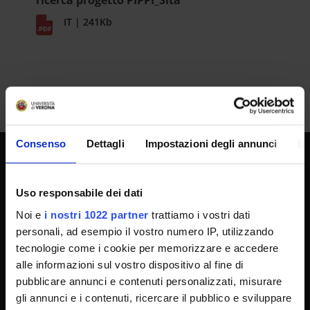
ricerca progetto PIPPI_Sità
IT | 241Kb
Consenso
Dettagli
Impostazioni degli annunci
In
UNIVERSITY SERVICES
Uso responsabile dei dati
Noi e
i nostri 1022 partner
trattiamo i vostri dati
Transparency
personali, ad esempio il vostro numero IP, utilizzando
tecnologie come i cookie per memorizzare e accedere
Official University Register
alle informazioni sul vostro dispositivo al fine di
Job vacancies
pubblicare annunci e contenuti personalizzati, misurare
Procurement
gli annunci e i contenuti, ricercare il pubblico e sviluppare