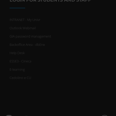
LOGIN FOR STUDENTS AND STAFF
INTRANET - My Univr
Outlook Webmail
GIA password management
Backoffice Area - dbErw
Help Desk
ESSE3 - Cineca
E-learning
Cedolino e CU