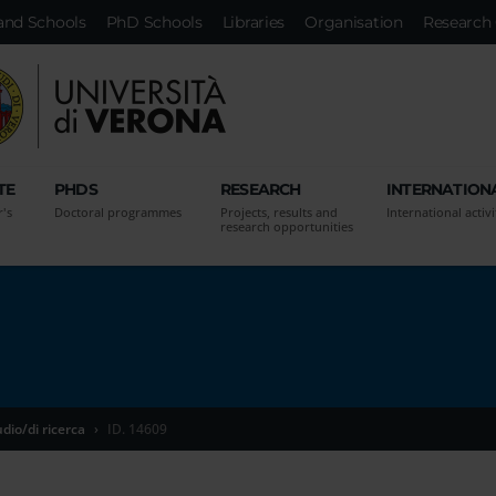
and Schools
PhD Schools
Libraries
Organisation
Research 
TE
PHDS
RESEARCH
INTERNATION
r's
Doctoral programmes
Projects, results and
International activi
research opportunities
udio/di ricerca
ID. 14609