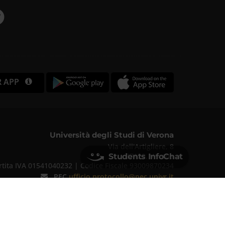
R APP
Università degli Studi di Verona
Via dell'Artigliere, 8
37129, Verona
Students InfoChat
rtita IVA 01541040232 | Codice Fiscale 93009870234
PEC
ufficio.protocollo@pec.univr.it