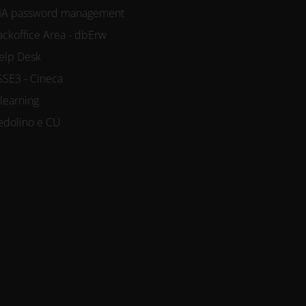
IA password management
ackoffice Area - dbErw
elp Desk
SSE3 - Cineca
-learning
edolino e CU