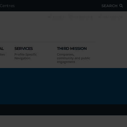
Centres
SEARCH
ESSE3
WEBMAIL
MY UNIVR
AL
SERVICES
THIRD MISSION
ties
Profile-Specific
Companies,
Navigation
community and public
engagement