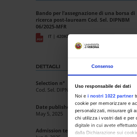
Bando per l’assegnazione di una borsa di
ricerca post-lauream Cod. Sel. DIPNBM
06/2025-MFR
IT | 420Kb
Consenso
DETTAGLI
Selection n°
Uso responsabile dei dati
Cod. Sel. DIPNBM-06/2025-MFR
Noi e
i nostri 1022 partner
t
cookie per memorizzare e acce
Date published in the official register
personalizzati, misurare gli an
May 5, 2025
chi utilizza i vostri dati e pe
digitale in cui avete effettua
Admission test date
dalla Dichiarazione sui cookie