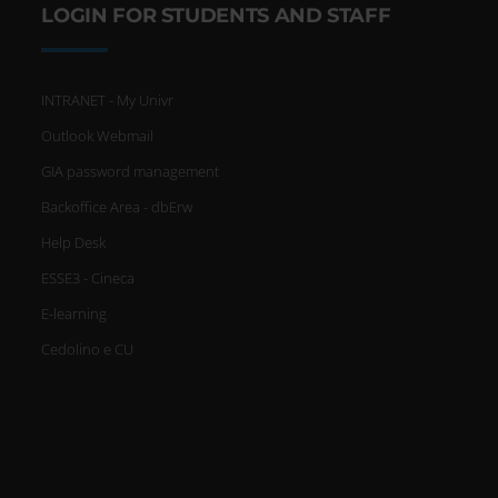
LOGIN FOR STUDENTS AND STAFF
INTRANET - My Univr
Outlook Webmail
GIA password management
Backoffice Area - dbErw
Help Desk
ESSE3 - Cineca
E-learning
Cedolino e CU