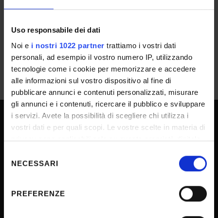
26/05/2025 - Approvazione atti_BdR018/25
IT | 298Kb
Uso responsabile dei dati
Noi e
i nostri 1022 partner
trattiamo i vostri dati
personali, ad esempio il vostro numero IP, utilizzando
tecnologie come i cookie per memorizzare e accedere
alle informazioni sul vostro dispositivo al fine di
pubblicare annunci e contenuti personalizzati, misurare
gli annunci e i contenuti, ricercare il pubblico e sviluppare
i servizi. Avete la possibilità di scegliere chi utilizza i
vostri dati e per quali scopi. Le vostre scelte in materia di
UNIVERSITY SERVICES
privacy sono applicabili solo su questa proprietà digitale
in cui avete effettuato le vostre scelte. È possibile
Selezione
modificare o revocare il proprio consenso in qualsiasi
NECESSARI
del
Transparency
momento dalla Dichiarazione sui cookie o facendo clic
consenso
Official University Register
sull'icona di attivazione della privacy.
PREFERENZE
Job vacancies
Con il tuo consenso, vorremmo anche:
Procurement