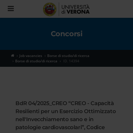
Toggle
navigation
Concorsi
Job vacancies
Borse di studio/di ricerca
Borse di studio/di ricerca
ID. 14394
BdR 04/2025_CREO “CREO - Capacità
Resilienti per un Esercizio Ottimizzato
nell'Invecchiamento sano e in
patologie cardiovascolari”, Codice