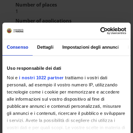
Number of places
1
Number of applications
1
INFORMATION/NOTICES
Consenso
Dettagli
Impostazioni degli annunci
In
Provvedimento nomina Commissione
valutatrice
IT | 354Kb
Uso responsabile dei dati
Noi e
i nostri 1022 partner
trattiamo i vostri dati
RESULT/RANKING LISTS
personali, ad esempio il vostro numero IP, utilizzando
tecnologie come i cookie per memorizzare e accedere
Provvedimento Direttoriale Graduatoria di
alle informazioni sul vostro dispositivo al fine di
merito
pubblicare annunci e contenuti personalizzati, misurare
IT | 279Kb
gli annunci e i contenuti, ricercare il pubblico e sviluppare
i servizi. Avete la possibilità di scegliere chi utilizza i
vostri dati e per quali scopi. Le vostre scelte in materia di