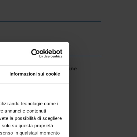
ESULT/RANKING LISTS
creto direttoriale approvazione
Informazioni sui cookie
aduatoria
IT | 277Kb
utilizzando tecnologie come i
re annunci e contenuti
vete la possibilità di scegliere
li solo su questa proprietà
consenso in qualsiasi momento