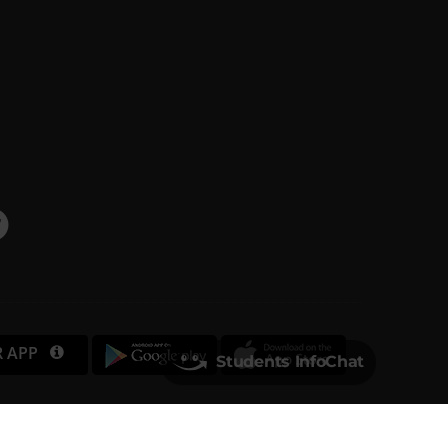
R APP
Students InfoChat