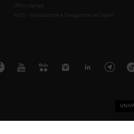
Ufficio stampa
VaDiS - Valorizzazione e Divulgazione dei Saperi
UNIV