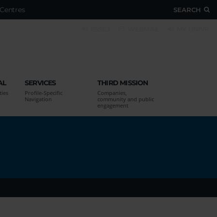
Centres
SEARCH
ESSE3
WEBMAIL
MY UNIVR
AL
SERVICES
THIRD MISSION
ties
Profile-Specific
Companies,
Navigation
community and public
engagement