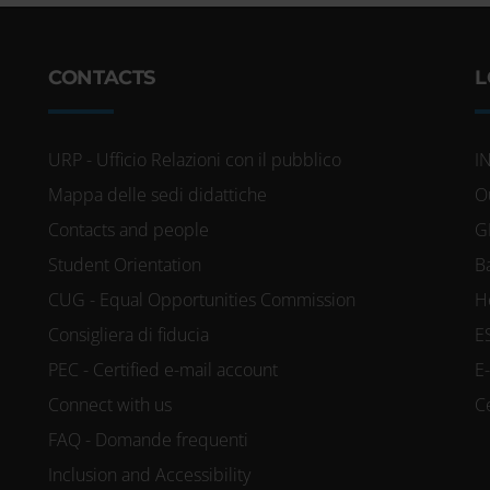
CONTACTS
L
URP - Ufficio Relazioni con il pubblico
I
Mappa delle sedi didattiche
O
Contacts and people
G
Student Orientation
B
CUG - Equal Opportunities Commission
H
Consigliera di fiducia
E
PEC - Certified e-mail account
E
Connect with us
C
FAQ - Domande frequenti
Inclusion and Accessibility