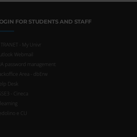
OGIN FOR STUDENTS AND STAFF
NTRANET - My Univr
utlook Webmail
IA password management
ackoffice Area - dbErw
elp Desk
SSE3 - Cineca
-learning
edolino e CU