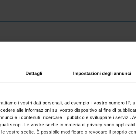
INFORMATION/NOTICES
R
Provvedimento nomina Commissione
De
Dettagli
Impostazioni degli annunci
valutatrice
gr
IT | 354Kb
rattiamo i vostri dati personali, ad esempio il vostro numero IP, 
dere alle informazioni sul vostro dispositivo al fine di pubblica
nunci e i contenuti, ricercare il pubblico e sviluppare i servizi. A
r quali scopi. Le vostre scelte in materia di privacy sono applicabi
to le vostre scelte. È possibile modificare o revocare il proprio 