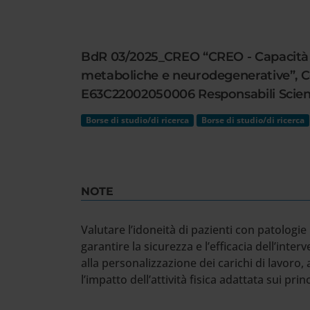
Cerca
nel
sito
BdR 03/2025_CREO “CREO - Capacità Re
web
metaboliche e neurodegenerative”, 
E63C22002050006 Responsabili Scienti
Borse di studio/di ricerca
Borse di studio/di ricerca
NOTE
Valutare l’idoneità di pazienti con patologie
garantire la sicurezza e l’efficacia dell’int
alla personalizzazione dei carichi di lavoro,
l’impatto dell’attività fisica adattata sui pr