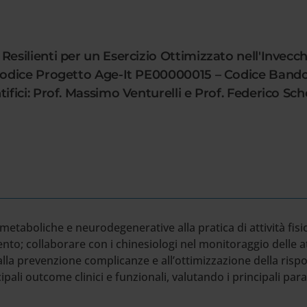
silienti per un Esercizio Ottimizzato nell'Invecc
Codice Progetto Age-It PE00000015 – Codice Ban
fici: Prof. Massimo Venturelli e Prof. Federico Sc
 metaboliche e neurodegenerative alla pratica di attività fisic
ervento; collaborare con i chinesiologi nel monitoraggio delle 
 alla prevenzione complicanze e all’ottimizzazione della rispos
incipali outcome clinici e funzionali, valutando i principali pa