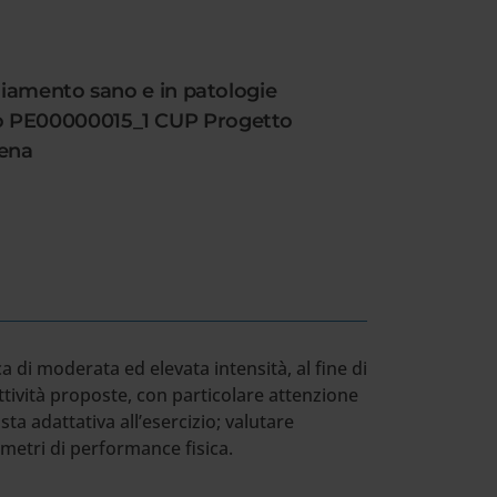
hiamento sano e in patologie
do PE00000015_1 CUP Progetto
hena
a di moderata ed elevata intensità, al fine di
attività proposte, con particolare attenzione
ta adattativa all’esercizio; valutare
rametri di performance fisica.