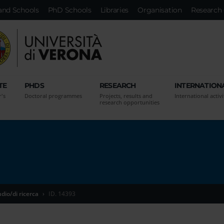
and Schools
PhD Schools
Libraries
Organisation
Research 
TE
PHDS
RESEARCH
INTERNATION
r's
Doctoral programmes
Projects, results and
International activi
research opportunities
udio/di ricerca
ID. 14393