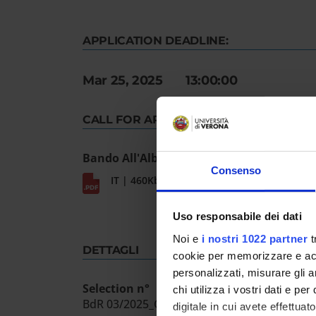
APPLICATION DEADLINE:
Mar 25, 2025 13:00:00
CALL FOR APPLICATION
Bando All'Albo n. 379/2025
Consenso
IT | 460Kb
Uso responsabile dei dati
Noi e
i nostri 1022 partner
t
DETTAGLI
cookie per memorizzare e acce
personalizzati, misurare gli an
Selection n°
chi utilizza i vostri dati e pe
BdR 03/2025_CREO
digitale in cui avete effettua