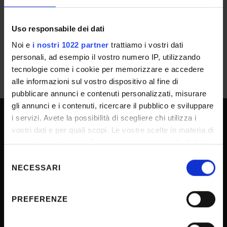
merito
IT | 368Kb
Uso responsabile dei dati
Noi e
i nostri 1022 partner
trattiamo i vostri dati
personali, ad esempio il vostro numero IP, utilizzando
tecnologie come i cookie per memorizzare e accedere
alle informazioni sul vostro dispositivo al fine di
pubblicare annunci e contenuti personalizzati, misurare
gli annunci e i contenuti, ricercare il pubblico e sviluppare
i servizi. Avete la possibilità di scegliere chi utilizza i
vostri dati e per quali scopi. Le vostre scelte in materia di
UNIVERSITY SERVICES
privacy sono applicabili solo su questa proprietà digitale
in cui avete effettuato le vostre scelte. È possibile
Selezione
modificare o revocare il proprio consenso in qualsiasi
NECESSARI
del
Transparency
momento dalla Dichiarazione sui cookie o facendo clic
consenso
Official University Register
sull'icona di attivazione della privacy.
PREFERENZE
Job vacancies
Con il tuo consenso, vorremmo anche:
Procurement