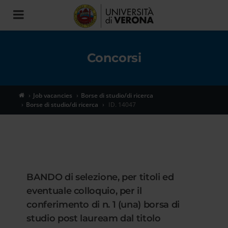
Toggle
navigation
Concorsi
Job vacancies
Borse di studio/di ricerca
Borse di studio/di ricerca
ID. 14047
BANDO di selezione, per titoli ed
eventuale colloquio, per il
conferimento di n. 1 (una) borsa di
studio post lauream dal titolo