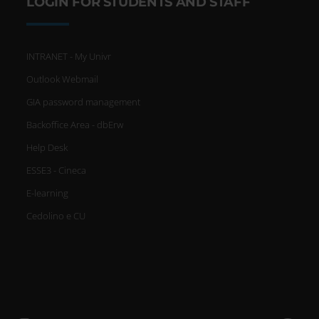
LOGIN FOR STUDENTS AND STAFF
INTRANET - My Univr
Outlook Webmail
GIA password management
Backoffice Area - dbErw
Help Desk
ESSE3 - Cineca
E-learning
Cedolino e CU