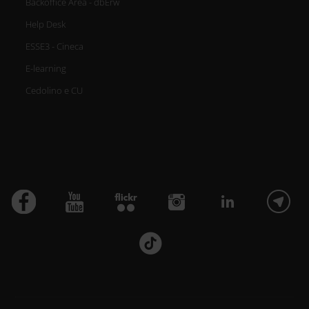
Backoffice Area - dbErw
Help Desk
ESSE3 - Cineca
E-learning
Cedolino e CU