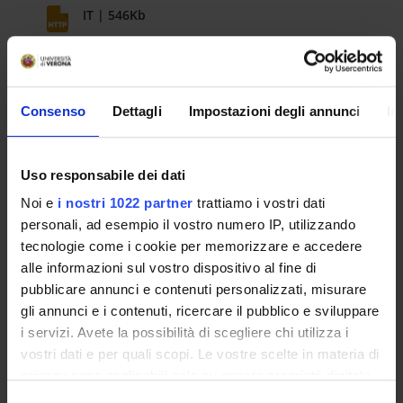
IT | 546Kb
RESULT/RANKING LISTS
Provvedimento Direttoriale Graduatoria
Consenso
Dettagli
Impostazioni degli annunci
In
Valutazione Titoli
IT | 351Kb
Uso responsabile dei dati
Noi e
i nostri 1022 partner
trattiamo i vostri dati
personali, ad esempio il vostro numero IP, utilizzando
Provvedimento Direttoriale Graduatoria
tecnologie come i cookie per memorizzare e accedere
Valutazione finale
alle informazioni sul vostro dispositivo al fine di
IT | 350Kb
pubblicare annunci e contenuti personalizzati, misurare
gli annunci e i contenuti, ricercare il pubblico e sviluppare
i servizi. Avete la possibilità di scegliere chi utilizza i
vostri dati e per quali scopi. Le vostre scelte in materia di
privacy sono applicabili solo su questa proprietà digitale
in cui avete effettuato le vostre scelte. È possibile