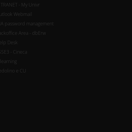
NTRANET - My Univr
utlook Webmail
IA password management
ackoffice Area - dbErw
elp Desk
SSE3 - Cineca
-learning
edolino e CU