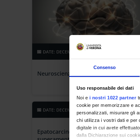
DATE: DECEMBER 12, 2024
Consenso
Neuroscienze e legalità
Uso responsabile dei dati
Noi e
i nostri 1022 partner
t
cookie per memorizzare e acce
CONFERENCE
DATE: DECEMBER 13, 2024
personalizzati, misurare gli an
chi utilizza i vostri dati e pe
digitale in cui avete effettua
Epatocarcinoma nel Triveneto al
dalla Dichiarazione sui cookie
superamento del BCLC