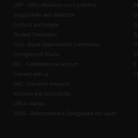
URP - Ufficio Relazioni con il pubblico
I
Mappa delle sedi didattiche
O
Contacts and people
G
Student Orientation
B
CUG - Equal Opportunities Commission
H
Consigliera di fiducia
E
PEC - Certified e-mail account
E
Connect with us
C
FAQ - Domande frequenti
Inclusion and Accessibility
Ufficio stampa
VaDiS - Valorizzazione e Divulgazione dei Saperi