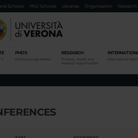
and Schools
PhD Schools
Libraries
Organisation
Research 
TE
PHDS
RESEARCH
INTERNATION
r's
Doctoral programmes
Projects, results and
International activi
research opportunities
ONFERENCES
TYPE
KEYWORDS