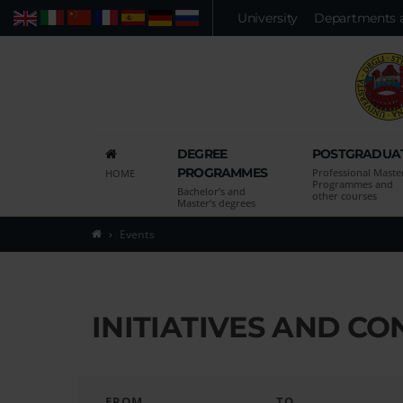
Vai
University
Departments 
Web
People
Advanced search
al
contenuto
principale
della
pagina
Vai
DEGREE
POSTGRADUA
al
PROGRAMMES
Professional Maste
HOME
menu
Programmes and
Bachelor’s and
other courses
di
Master’s degrees
navigazione
Events
principale
Vai
alla
pagina
INITIATIVES AND C
di
ricerca
delle
persone
FROM
TO