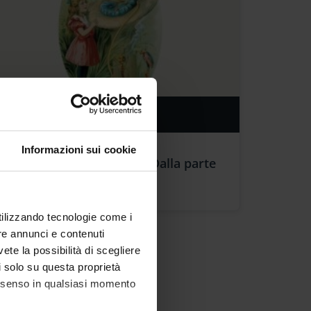
DATE: DECEMBER 13, 2024
Informazioni sui cookie
Con Elena Gianini Belotti: Dalla parte
dell'educazione di genere
utilizzando tecnologie come i
re annunci e contenuti
vete la possibilità di scegliere
li solo su questa proprietà
consenso in qualsiasi momento