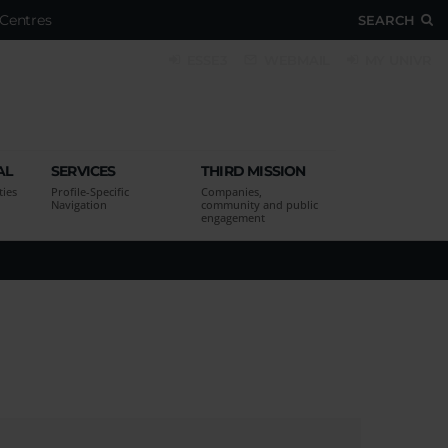
Centres
SEARCH
ESSE3
WEBMAIL
MY UNIVR
AL
SERVICES
THIRD MISSION
ties
Profile-Specific
Companies,
Navigation
community and public
engagement