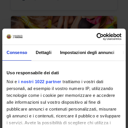
Consenso
Dettagli
Impostazioni degli annunci
In
Uso responsabile dei dati
From
MARCH 17, 2026 TO SEPTEMBER 30, 2026
Noi e
i nostri 1022 partner
trattiamo i vostri dati
personali, ad esempio il vostro numero IP, utilizzando
tecnologie come i cookie per memorizzare e accedere
Centro estivo di Ateneo 2026
alle informazioni sul vostro dispositivo al fine di
pubblicare annunci e contenuti personalizzati, misurare
gli annunci e i contenuti, ricercare il pubblico e sviluppare
i servizi. Avete la possibilità di scegliere chi utilizza i