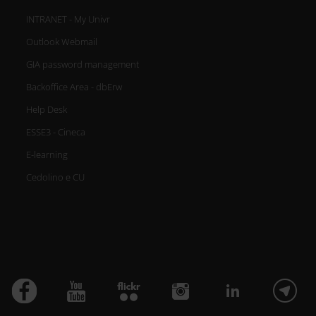
INTRANET - My Univr
Outlook Webmail
GIA password management
Backoffice Area - dbErw
Help Desk
ESSE3 - Cineca
E-learning
Cedolino e CU