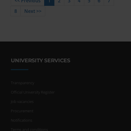
<< Previous
1
2
3
4
5
6
7
8
Next >>
UNIVERSITY SERVICES
Transparency
Official University Register
Job vacancies
Procurement
Notifications
Terms and conditions